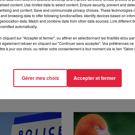
Riedisheim en détail
:
ici
alised content; Use limited data to select content; Ensure security, prevent and detect
ertising and content; Save and communicate privacy choices. These technologies
and browsing data to offer following functionalities: Identify devices based on infor
omne et des Associations
eolocation data; Match and combine data from other data sources; Link different de
2018 / Riedisheim (68)
nsmitted automatically.
e-riedisheim.fr
cliquant sur "Accepter et fermer", ou affiner en sélectionnant les finalités et/ou pa
 également refuser en cliquant sur "Continuer sans accepter". Vos préférences ne 
tre à jour vos choix, ou retirer votre consentement à tout moment via le lien "Gérer 
4 à 14h37 Top Music
Gérer mes choix
Accepter et fermer