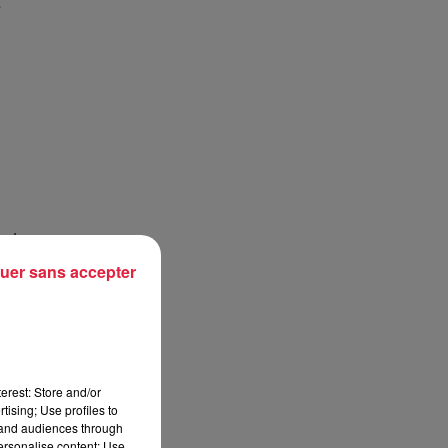
s
 et
uer sans accepter
nd.
erest: Store and/or
tising; Use profiles to
tand audiences through
personalise content; Use