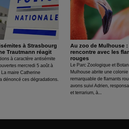
isémites à Strasbourg
Au zoo de Mulhouse :
ine Trautmann réagit
rencontre avec les fl
rouges
tions à caractère antisémite
Le Parc Zoologique et Botan
ouvertes mercredi 5 août à
Mulhouse abrite une colonie
 La maire Catherine
remarquable de flamants ro
a dénoncé ces dégradations.
avons suivi Adrien, respons
et terrarium, à...