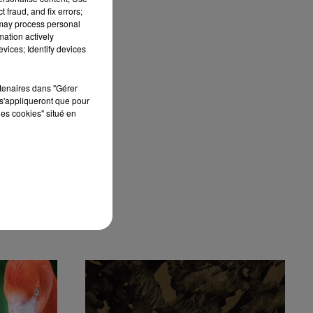
 fraud, and fix errors;
 may process personal
mation actively
vices; Identify devices
rtenaires dans "Gérer
s'appliqueront que pour
les cookies" situé en