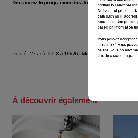
Découvrez le programme des Journées d'Automne de 
profiles to select person
Deliver and present adv
data such as IP address 
Les Journée d'Aut
requested; Use precise g
8-9 septembre 
based on information tra
larond
Vous pouvez accepter en 
mes choix". Vous pouvez
ce site. Vous pouvez met
Publié : 27 août 2018 à 16h26 - Modifié : 17 janvier 202
bas de chaque page.
À découvrir également