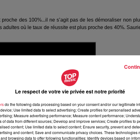
 proche des 100%...il ne s’agit pas de les démoraliser non plu
 adultes où le taux de réussite est plus proche des 40%. Sauri
Contin
Le respect de votre vie privée est notre priorité
ers
do the following data processing based on your consent and/or our legitimate int
device; Use limited data to select advertising; Create profiles for personalised adver
vertising; Measure advertising performance; Measure content performance; Unders
ns of data from different sources; Develop and improve services; Create profiles to 
alised content; Use limited data to select content; Ensure security, prevent and detect
ertising and content; Save and communicate privacy choices. These technologies
and browsing data to offer following functionalities: Identify devices based on infor