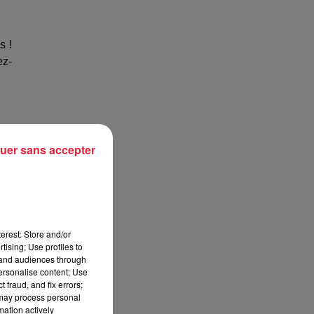
s !
ez-
uer sans accepter
erest: Store and/or
tising; Use profiles to
tand audiences through
personalise content; Use
 fraud, and fix errors;
 may process personal
mation actively