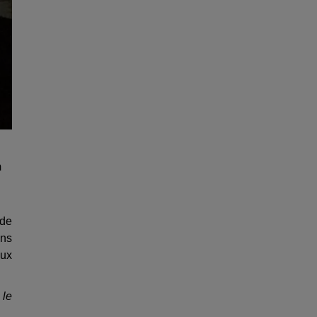
m
 de
ans
aux
 le