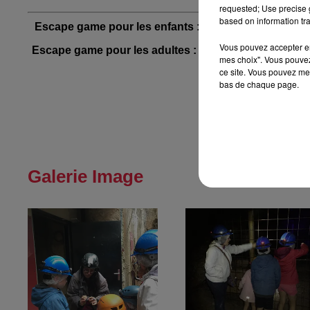
requested; Use precise g
based on information tra
Escape game pour les enfants :
tous les mercredis ap
Vous pouvez accepter en 
Escape game pour les adultes :
les vendredis, samedis
mes choix". Vous pouvez
8 
ce site. Vous pouvez met
bas de chaque page.
Inscriptions et 
Tellure se situe
Galerie Image