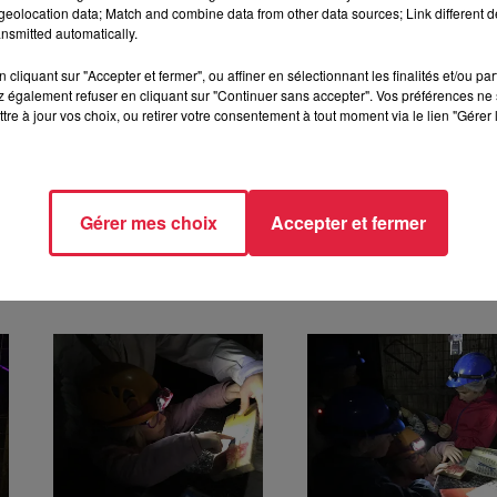
eolocation data; Match and combine data from other data sources; Link different de
nsmitted automatically.
rès-midi, en 45 minutes (49€ pour un groupe de 3 à 8 personnes
cliquant sur "Accepter et fermer", ou affiner en sélectionnant les finalités et/ou pa
 et dimanches, en 60 minutes (69€ pour 3 personnes / 144€ po
 également refuser en cliquant sur "Continuer sans accepter". Vos préférences ne 
personnes)
tre à jour vos choix, ou retirer votre consentement à tout moment via le lien "Gérer 
réservations obligatoires
 à Sainte-Marie-aux-Mines
Gérer mes choix
Accepter et fermer