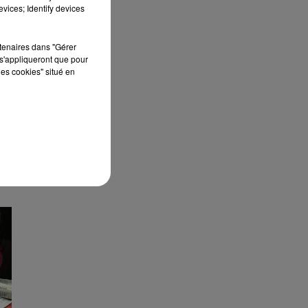
vices; Identify devices
)
rtenaires dans "Gérer
ur
s'appliqueront que pour
les cookies" situé en