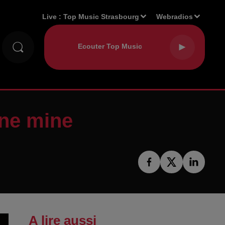
Live :
Top Music Strasbourg
Webradios
une mine
A lire aussi