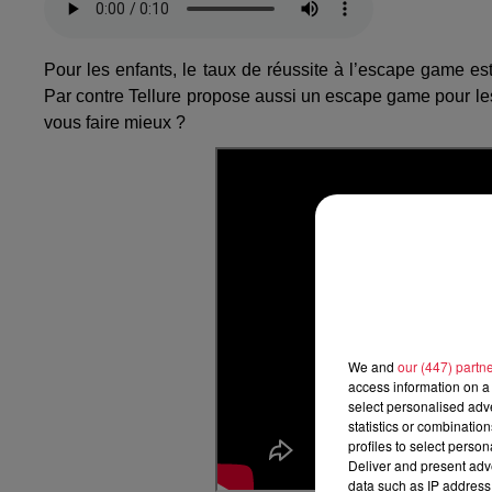
Pour les enfants, le taux de réussite à l’escape game est
Par contre Tellure propose aussi un escape game pour les
vous faire mieux ?
We and
our (447) partn
access information on a 
select personalised ad
statistics or combinatio
profiles to select person
Deliver and present adv
data such as IP address 