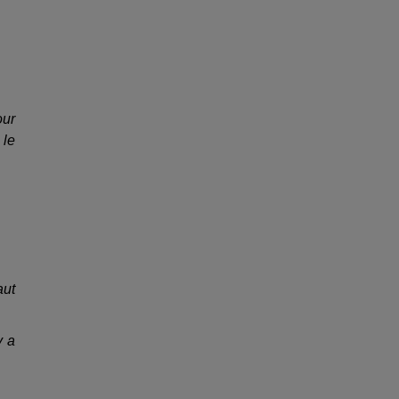
our
 le
aut
y a