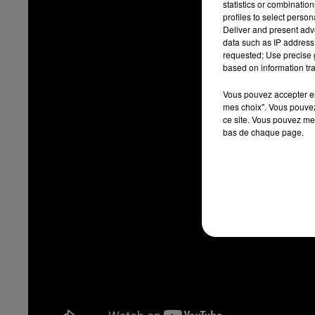
statistics or combinatio
profiles to select person
Deliver and present adv
data such as IP address 
requested; Use precise g
based on information tra
Vous pouvez accepter en 
mes choix". Vous pouvez
ce site. Vous pouvez met
bas de chaque page.