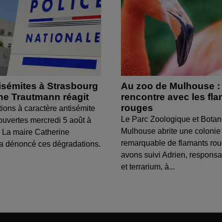
isémites à Strasbourg
Au zoo de Mulhouse :
ine Trautmann réagit
rencontre avec les fl
rouges
tions à caractère antisémite
Le Parc Zoologique et Botan
ouvertes mercredi 5 août à
Mulhouse abrite une colonie
 La maire Catherine
remarquable de flamants ro
a dénoncé ces dégradations.
avons suivi Adrien, respons
et terrarium, à...