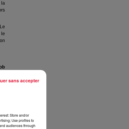
 la
ors
 Le
 le
ion
ob
uer sans accepter
les
14
ssi
erest: Store and/or
tising; Use profiles to
tand audiences through