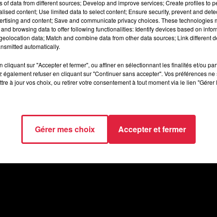
ns of data from different sources; Develop and improve services; Create profiles to 
alised content; Use limited data to select content; Ensure security, prevent and detect
ertising and content; Save and communicate privacy choices. These technologies
and browsing data to offer following functionalities: Identify devices based on infor
eolocation data; Match and combine data from other data sources; Link different de
nsmitted automatically.
cliquant sur "Accepter et fermer", ou affiner en sélectionnant les finalités et/ou pa
 également refuser en cliquant sur "Continuer sans accepter". Vos préférences ne 
tre à jour vos choix, ou retirer votre consentement à tout moment via le lien "Gérer 
Gérer mes choix
Accepter et fermer