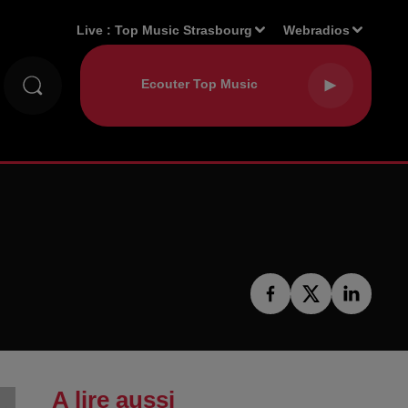
Live :
Top Music Strasbourg
Webradios
!
A lire aussi