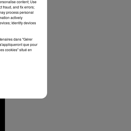
personalise content; Use
 fraud, and fix errors;
 may process personal
mation actively
vices; Identify devices
rtenaires dans "Gérer
s'appliqueront que pour
les cookies" situé en