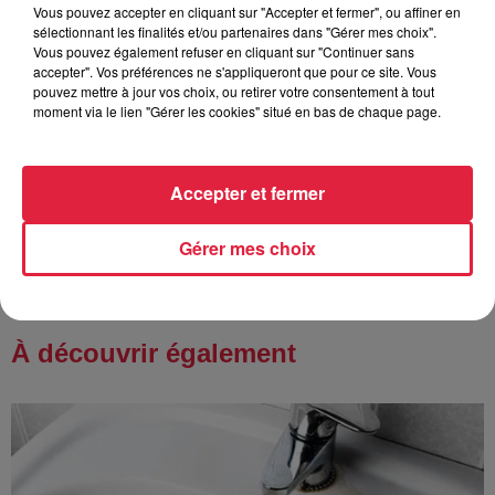
Vous pouvez accepter en cliquant sur "Accepter et fermer", ou affiner en
Tags antisémites à Strasbourg :
sélectionnant les finalités et/ou partenaires dans "Gérer mes choix".
Catherine Trautmann réagit
Vous pouvez également refuser en cliquant sur "Continuer sans
accepter". Vos préférences ne s'appliqueront que pour ce site. Vous
pouvez mettre à jour vos choix, ou retirer votre consentement à tout
moment via le lien "Gérer les cookies" situé en bas de chaque page.
6 août 2026
Au zoo de Mulhouse : rencontre
Accepter et fermer
avec les flamants rouges
Gérer mes choix
À découvrir également