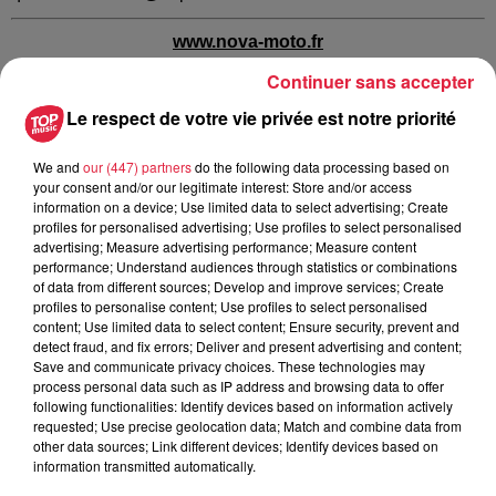
www.nova-moto.fr
Continuer sans accepter
http://www.facebook.com/novamotofr
Le respect de votre vie privée est notre priorité
Publié : 11 septembre 2018 à 8h00 - Modifié : 30 octobre
2025 à 16h48 Céline Rinckel
We and
our (447) partners
do the following data processing based on
your consent and/or our legitimate interest: Store and/or access
information on a device; Use limited data to select advertising; Create
profiles for personalised advertising; Use profiles to select personalised
advertising; Measure advertising performance; Measure content
performance; Understand audiences through statistics or combinations
A lire aussi
of data from different sources; Develop and improve services; Create
profiles to personalise content; Use profiles to select personalised
content; Use limited data to select content; Ensure security, prevent and
detect fraud, and fix errors; Deliver and present advertising and content;
6 août 2026
Save and communicate privacy choices. These technologies may
À Hoerdt, de l’eau brune sort des
process personal data such as IP address and browsing data to offer
robinets
following functionalities: Identify devices based on information actively
requested; Use precise geolocation data; Match and combine data from
other data sources; Link different devices; Identify devices based on
information transmitted automatically.
6 août 2026