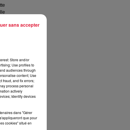
tte
lle
uer sans accepter
uis
lle
ans
sée
erest: Store and/or
tising; Use profiles to
tand audiences through
personalise content; Use
 fraud, and fix errors;
 may process personal
mation actively
vices; Identify devices
rtenaires dans "Gérer
s'appliqueront que pour
les cookies" situé en