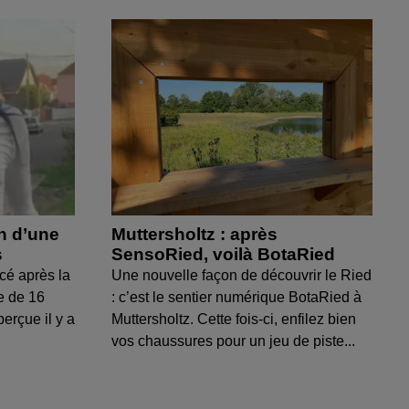
on d’une
Muttersholtz : après
s
SensoRied, voilà BotaRied
cé après la
Une nouvelle façon de découvrir le Ried
e de 16
: c’est le sentier numérique BotaRied à
perçue il y a
Muttersholtz. Cette fois-ci, enfilez bien
vos chaussures pour un jeu de piste...