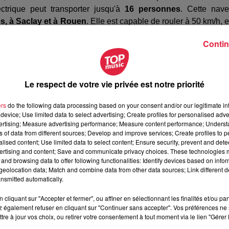
ectrique peut transporter jusqu'à
16 personnes
. Cette nave
les, à Saclay et à Rouen
. Elle est capable de rouler à 50 km/h, e
gée intégralement en 90 minutes.
Contin
e à ce partenariat avec Transdev, le Groupe Lohr, engagé dep
ions de transport de nouvelle génération, lève une nouve
 véhicules autonomes et électriques, faciles à intégrer d
Le respect de votre vie privée est notre priorité
comobilité de la Foire européenne de Strasbourg, elle est expo
ers
do the following data processing based on your consent and/or our legitimate int
device; Use limited data to select advertising; Create profiles for personalised adver
vertising; Measure advertising performance; Measure content performance; Unders
ns of data from different sources; Develop and improve services; Create profiles to 
alised content; Use limited data to select content; Ensure security, prevent and detect
ertising and content; Save and communicate privacy choices. These technologies
and browsing data to offer following functionalities: Identify devices based on infor
eolocation data; Match and combine data from other data sources; Link different de
nsmitted automatically.
cliquant sur "Accepter et fermer", ou affiner en sélectionnant les finalités et/ou pa
 également refuser en cliquant sur "Continuer sans accepter". Vos préférences ne 
tre à jour vos choix, ou retirer votre consentement à tout moment via le lien "Gérer 