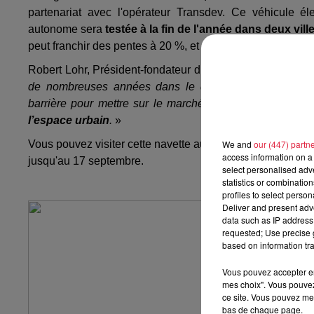
partenariat avec l'opérateur Transdev. Ce véhicule él
autonome sera
testée à la fin de l'année dans deux vil
peut franchir des pentes à 20 %, et elle peut-être rechar
Robert Lohr, Président-fondateur du Groupe Lohr : «
Grâc
de nombreuses années dans le développement de solut
barrière pour mettre sur le marché très rapidement
des
l’espace urbain
.
»
Vous pouvez visiter cette navette autonome sur le Pôle é
We and
our (447) partn
access information on a 
jusqu'au 17 septembre.
select personalised ad
statistics or combinatio
profiles to select person
Deliver and present adv
data such as IP address 
requested; Use precise g
based on information tra
Vous pouvez accepter en 
mes choix". Vous pouvez
ce site. Vous pouvez met
bas de chaque page.