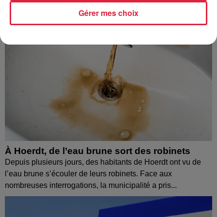
Gérer mes choix
À Hoerdt, de l’eau brune sort des robinets
Depuis plusieurs jours, des habitants de Hoerdt ont vu de
l’eau brune s’écouler de leurs robinets. Face aux
nombreuses interrogations, la municipalité a pris...