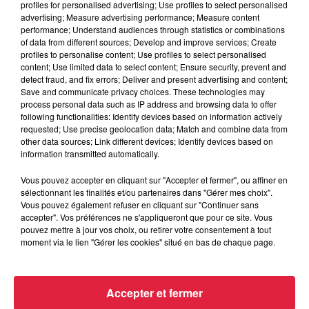
profiles for personalised advertising; Use profiles to select personalised
advertising; Measure advertising performance; Measure content
performance; Understand audiences through statistics or combinations
6 août 2026
of data from different sources; Develop and improve services; Create
Tags antisémites à Strasbourg :
profiles to personalise content; Use profiles to select personalised
Catherine Trautmann réagit
content; Use limited data to select content; Ensure security, prevent and
detect fraud, and fix errors; Deliver and present advertising and content;
Save and communicate privacy choices. These technologies may
process personal data such as IP address and browsing data to offer
following functionalities: Identify devices based on information actively
6 août 2026
requested; Use precise geolocation data; Match and combine data from
Au zoo de Mulhouse : rencontre
other data sources; Link different devices; Identify devices based on
information transmitted automatically.
avec les flamants rouges
Vous pouvez accepter en cliquant sur "Accepter et fermer", ou affiner en
sélectionnant les finalités et/ou partenaires dans "Gérer mes choix".
Vous pouvez également refuser en cliquant sur "Continuer sans
accepter". Vos préférences ne s'appliqueront que pour ce site. Vous
pouvez mettre à jour vos choix, ou retirer votre consentement à tout
moment via le lien "Gérer les cookies" situé en bas de chaque page.
À découvrir également
Accepter et fermer