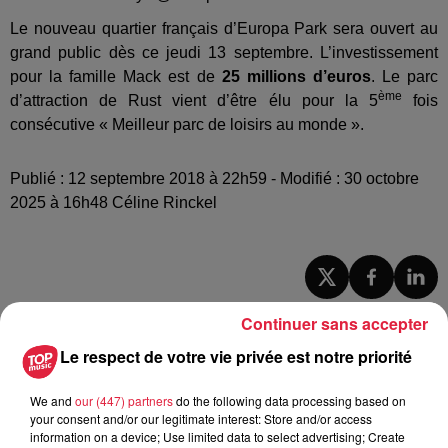
Le nouveau quartier français d’Europa Park sera ouvert au
grand public dès ce jeudi 13 septembre. L’investissement
pour la famille Mack est de
25 millions d’euros
. Le parc
ème
d’attraction de Rust vient d’être élu pour la 5
fois
consécutive « Meilleur parc de loisirs au monde ».
Publié : 12 septembre 2018 à 22h59 - Modifié : 30 octobre
2025 à 16h48 Céline Rinckel
A lire aussi
Continuer sans accepter
Le respect de votre vie privée est notre priorité
6 août 2026
À Hoerdt, de l’eau brune sort des
We and
our (447) partners
do the following data processing based on
robinets
your consent and/or our legitimate interest: Store and/or access
information on a device; Use limited data to select advertising; Create