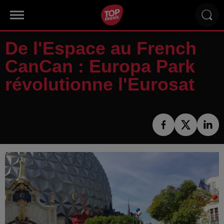
De l'Espace au French
CanCan : Europa Park
révolutionne l'Eurosat