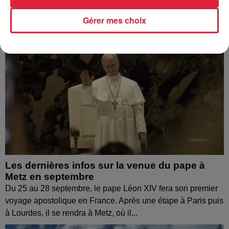
Gérer mes choix
Les dernières infos sur la venue du pape à
Metz en septembre
Du 25 au 28 septembre, le pape Léon XIV fera son premier
voyage apostolique en France. Après une étape à Paris puis
à Lourdes, il se rendra à Metz, où il...