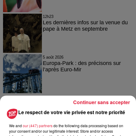
12h23
Les dernières infos sur la venue du
pape à Metz en septembre
5 août 2026
Europa-Park : des précisons sur
l’après Euro-Mir
Continuer sans accepter
Le respect de votre vie privée est notre priorité
À découvrir également
We and
our (447) partners
do the following data processing based on
your consent and/or our legitimate interest: Store and/or access