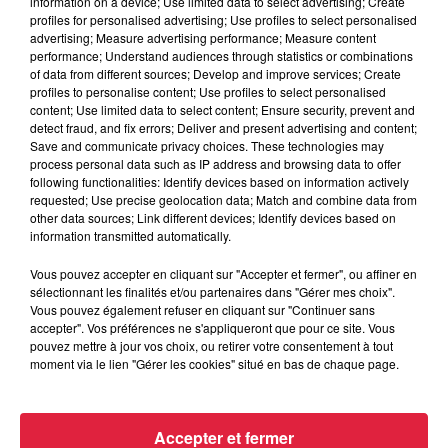
information on a device; Use limited data to select advertising; Create
profiles for personalised advertising; Use profiles to select personalised
advertising; Measure advertising performance; Measure content
performance; Understand audiences through statistics or combinations
of data from different sources; Develop and improve services; Create
profiles to personalise content; Use profiles to select personalised
content; Use limited data to select content; Ensure security, prevent and
detect fraud, and fix errors; Deliver and present advertising and content;
Save and communicate privacy choices. These technologies may
process personal data such as IP address and browsing data to offer
following functionalities: Identify devices based on information actively
requested; Use precise geolocation data; Match and combine data from
other data sources; Link different devices; Identify devices based on
information transmitted automatically.
Vous pouvez accepter en cliquant sur "Accepter et fermer", ou affiner en
sélectionnant les finalités et/ou partenaires dans "Gérer mes choix".
Vous pouvez également refuser en cliquant sur "Continuer sans
Au zoo de Mulhouse : rencontre avec les
accepter". Vos préférences ne s'appliqueront que pour ce site. Vous
flamants rouges
pouvez mettre à jour vos choix, ou retirer votre consentement à tout
Le Parc Zoologique et Botanique de Mulhouse abrite une
moment via le lien "Gérer les cookies" situé en bas de chaque page.
colonie remarquable de flamants rouges. Nous avons suivi
Adrien, responsable oiseaux et terrarium, à...
Accepter et fermer