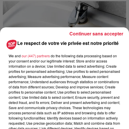
Continuer sans accepter
Le respect de votre vie privée est notre priorité
We and
our (447) partners
do the following data processing based on
your consent and/or our legitimate interest: Store and/or access
information on a device; Use limited data to select advertising; Create
profiles for personalised advertising; Use profiles to select personalised
advertising; Measure advertising performance; Measure content
performance; Understand audiences through statistics or combinations
of data from different sources; Develop and improve services; Create
profiles to personalise content; Use profiles to select personalised
content; Use limited data to select content; Ensure security, prevent and
À Hoerdt, de l’eau brune sort des robinets
detect fraud, and fix errors; Deliver and present advertising and content;
Depuis plusieurs jours, des habitants de Hoerdt ont vu de
Save and communicate privacy choices. These technologies may
process personal data such as IP address and browsing data to offer
l’eau brune s’écouler de leurs robinets. Face aux
following functionalities: Identify devices based on information actively
nombreuses interrogations, la municipalité a pris...
requested; Use precise geolocation data; Match and combine data from
other data sources; Link different devices; Identify devices based on