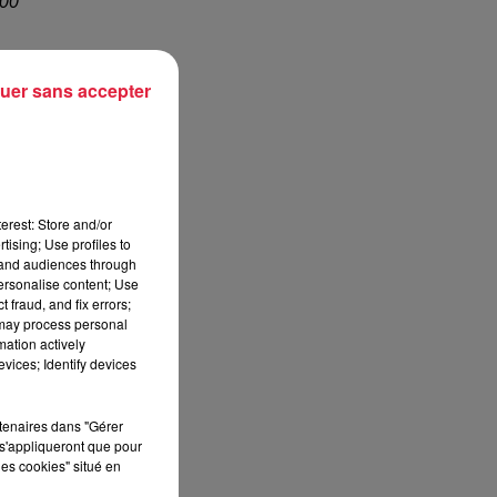
900
uer sans accepter
erest: Store and/or
tising; Use profiles to
 en
tand audiences through
une
personalise content; Use
 fraud, and fix errors;
ont
 may process personal
oit
mation actively
vices; Identify devices
sur
rtenaires dans "Gérer
s'appliqueront que pour
les cookies" situé en