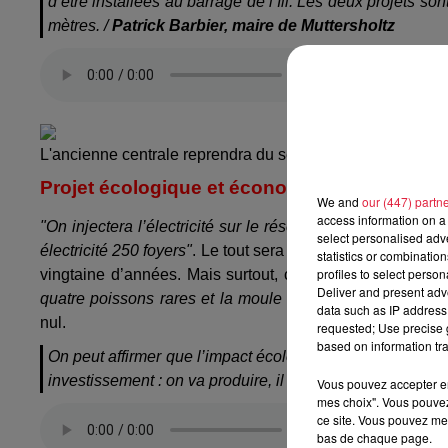
d’être installées au barrage de l’Ill. Les deux projets s
mètres. /
Patrick Barbier, maire de Muttersholtz
L'ancienne centrale reprendra du service / @Top Music
Projet écologique et économique
We and
our (447) partn
access information on a 
"On injectera l’électricité sur le réseau",
précise le maire 
select personalised ad
électricité 250 foyers"
. Le tout sera
mis en service au dé
statistics or combinatio
profiles to select person
vingtaine d’années. Mais surtout, c’est un projet hydrau
Deliver and present adv
quatre poissons rares et la moule d’eau douce
." Il éta
data such as IP address 
nul.
requested; Use precise g
based on information tra
On peut affirmer que l’impact écologique sera nul. Et bie
investissement : on va produire, il y a de l’argent qui va
Vous pouvez accepter en 
mes choix". Vous pouvez
ce site. Vous pouvez met
bas de chaque page.