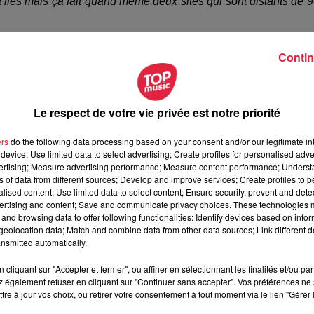
ont liés mais ça fait quand même deux sites qui sont distants de 
Contin
Le respect de votre vie privée est notre priorité
ers
do the following data processing based on your consent and/or our legitimate int
device; Use limited data to select advertising; Create profiles for personalised adver
de Muttersholtz, Patrick Barbier : "
Cela permettrait d’alimenter
vertising; Measure advertising performance; Measure content performance; Unders
but de l’année 2019
. Le retour sur investissement sera fait en 
ns of data from different sources; Develop and improve services; Create profiles to 
alised content; Use limited data to select content; Ensure security, prevent and detect
lique et
environnemental
: "
Il y a ici 25 sortes de poissons d
ertising and content; Save and communicate privacy choices. These technologies
it donc important pour la commune que l’impact environnement s
and browsing data to offer following functionalities: Identify devices based on infor
eolocation data; Match and combine data from other data sources; Link different de
nsmitted automatically.
n sûr il y aura un impact économique puisqu’il y aura un retour 
 rentrer dans les caisses de la commune grâce à ce projet.
cliquant sur "Accepter et fermer", ou affiner en sélectionnant les finalités et/ou pa
 également refuser en cliquant sur "Continuer sans accepter". Vos préférences ne 
tre à jour vos choix, ou retirer votre consentement à tout moment via le lien "Gérer 