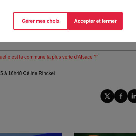
 @Top Music
Gérer mes choix
Accepter et fermer
 cours de création. Au printemps 2019, vous pourrez l’emprun
ée, gymnase passif à énergie positive, rénovation BBC de l'éco
uelle est la commune la plus verte d'Alsace ?
"
025 à 16h48 Céline Rinckel