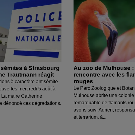
isémites à Strasbourg
Au zoo de Mulhouse :
ine Trautmann réagit
rencontre avec les fl
rouges
tions à caractère antisémite
Le Parc Zoologique et Botan
ouvertes mercredi 5 août à
Mulhouse abrite une colonie
 La maire Catherine
remarquable de flamants ro
a dénoncé ces dégradations.
avons suivi Adrien, respons
et terrarium, à...