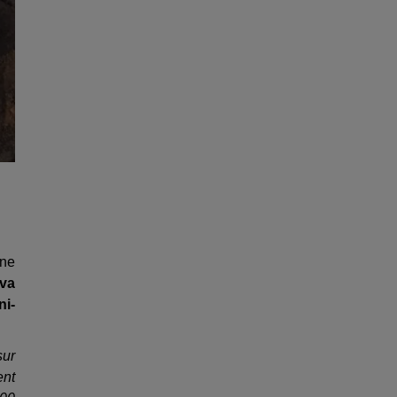
une
 va
ni-
sur
ent