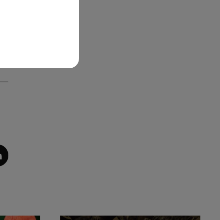
ter
le,