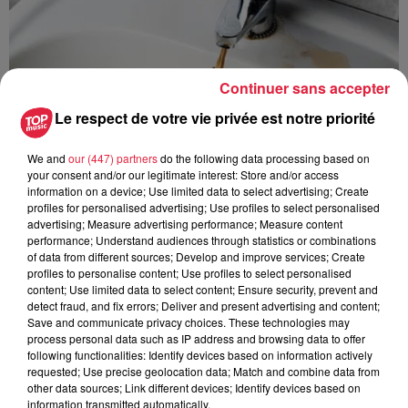
Continuer sans accepter
Le respect de votre vie privée est notre priorité
We and
our (447) partners
do the following data processing based on
your consent and/or our legitimate interest: Store and/or access
information on a device; Use limited data to select advertising; Create
profiles for personalised advertising; Use profiles to select personalised
advertising; Measure advertising performance; Measure content
performance; Understand audiences through statistics or combinations
of data from different sources; Develop and improve services; Create
profiles to personalise content; Use profiles to select personalised
À Hoerdt, de l’eau brune sort des robinets
content; Use limited data to select content; Ensure security, prevent and
Depuis plusieurs jours, des habitants de Hoerdt ont vu de
detect fraud, and fix errors; Deliver and present advertising and content;
l’eau brune s’écouler de leurs robinets. Face aux
Save and communicate privacy choices. These technologies may
process personal data such as IP address and browsing data to offer
nombreuses interrogations, la municipalité a pris...
following functionalities: Identify devices based on information actively
requested; Use precise geolocation data; Match and combine data from
other data sources; Link different devices; Identify devices based on
information transmitted automatically.