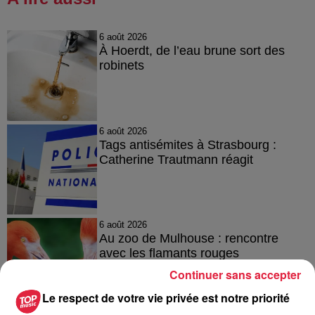
6 août 2026
À Hoerdt, de l’eau brune sort des
robinets
6 août 2026
Tags antisémites à Strasbourg :
Catherine Trautmann réagit
6 août 2026
Au zoo de Mulhouse : rencontre
avec les flamants rouges
Continuer sans accepter
Le respect de votre vie privée est notre priorité