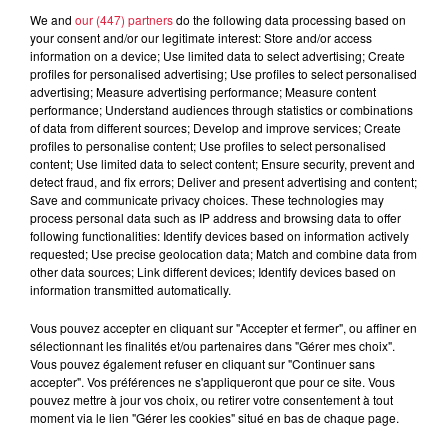
We and
our (447) partners
do the following data processing based on
your consent and/or our legitimate interest: Store and/or access
À découvrir également
information on a device; Use limited data to select advertising; Create
profiles for personalised advertising; Use profiles to select personalised
advertising; Measure advertising performance; Measure content
performance; Understand audiences through statistics or combinations
of data from different sources; Develop and improve services; Create
profiles to personalise content; Use profiles to select personalised
content; Use limited data to select content; Ensure security, prevent and
detect fraud, and fix errors; Deliver and present advertising and content;
Save and communicate privacy choices. These technologies may
process personal data such as IP address and browsing data to offer
following functionalities: Identify devices based on information actively
requested; Use precise geolocation data; Match and combine data from
other data sources; Link different devices; Identify devices based on
information transmitted automatically.
Vous pouvez accepter en cliquant sur "Accepter et fermer", ou affiner en
sélectionnant les finalités et/ou partenaires dans "Gérer mes choix".
Vous pouvez également refuser en cliquant sur "Continuer sans
accepter". Vos préférences ne s'appliqueront que pour ce site. Vous
pouvez mettre à jour vos choix, ou retirer votre consentement à tout
moment via le lien "Gérer les cookies" situé en bas de chaque page.
À Hoerdt, de l’eau brune sort des robinets