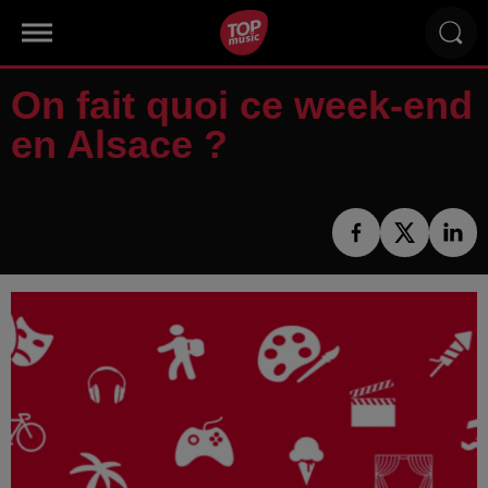
On fait quoi ce week-end
en Alsace ?