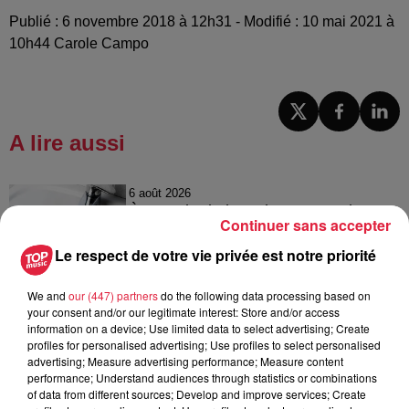
Publié : 6 novembre 2018 à 12h31 - Modifié : 10 mai 2021 à
10h44 Carole Campo
A lire aussi
6 août 2026
À Hoerdt, de l’eau brune sort des
Continuer sans accepter
robinets
Le respect de votre vie privée est notre priorité
We and
our (447) partners
do the following data processing based on
your consent and/or our legitimate interest: Store and/or access
6 août 2026
information on a device; Use limited data to select advertising; Create
Tags antisémites à Strasbourg :
profiles for personalised advertising; Use profiles to select personalised
Catherine Trautmann réagit
advertising; Measure advertising performance; Measure content
performance; Understand audiences through statistics or combinations
of data from different sources; Develop and improve services; Create