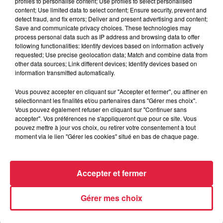
profiles to personalise content; Use profiles to select personalised
content; Use limited data to select content; Ensure security, prevent and
6 août 2026
detect fraud, and fix errors; Deliver and present advertising and content;
Au zoo de Mulhouse : rencontre
Save and communicate privacy choices. These technologies may
avec les flamants rouges
process personal data such as IP address and browsing data to offer
following functionalities: Identify devices based on information actively
requested; Use precise geolocation data; Match and combine data from
other data sources; Link different devices; Identify devices based on
information transmitted automatically.
Vous pouvez accepter en cliquant sur "Accepter et fermer", ou affiner en
sélectionnant les finalités et/ou partenaires dans "Gérer mes choix".
À découvrir également
Vous pouvez également refuser en cliquant sur "Continuer sans
accepter". Vos préférences ne s'appliqueront que pour ce site. Vous
pouvez mettre à jour vos choix, ou retirer votre consentement à tout
moment via le lien "Gérer les cookies" situé en bas de chaque page.
Accepter et fermer
Gérer mes choix