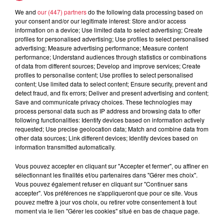
We and
our (447) partners
do the following data processing based on
3 août 2026
your consent and/or our legitimate interest: Store and/or access
Éclipse solaire le 12 août : où et
information on a device; Use limited data to select advertising; Create
comment observer ce spectacle en...
profiles for personalised advertising; Use profiles to select personalised
advertising; Measure advertising performance; Measure content
performance; Understand audiences through statistics or combinations
of data from different sources; Develop and improve services; Create
profiles to personalise content; Use profiles to select personalised
content; Use limited data to select content; Ensure security, prevent and
detect fraud, and fix errors; Deliver and present advertising and content;
Save and communicate privacy choices. These technologies may
process personal data such as IP address and browsing data to offer
Dans la même série
following functionalities: Identify devices based on information actively
requested; Use precise geolocation data; Match and combine data from
other data sources; Link different devices; Identify devices based on
Un champ de fraises pour
information transmitted automatically.
l'éternité
Vous pouvez accepter en cliquant sur "Accepter et fermer", ou affiner en
Un champ de fraises pour l'éternité
sélectionnant les finalités et/ou partenaires dans "Gérer mes choix".
Vous pouvez également refuser en cliquant sur "Continuer sans
accepter". Vos préférences ne s'appliqueront que pour ce site. Vous
pouvez mettre à jour vos choix, ou retirer votre consentement à tout
moment via le lien "Gérer les cookies" situé en bas de chaque page.
Les Parfait(s) : Arnaques en