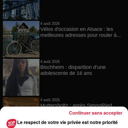
4 août 2026
Vélos d'occasion en Alsace : les
meilleures adresses pour rouler à...
4 août 2026
Bischheim : disparition d’une
adolescente de 16 ans
4 août 2026
Muttersholtz : après SensoRied,
voilà BotaRied
Continuer sans accepter
Le respect de votre vie privée est notre priorité