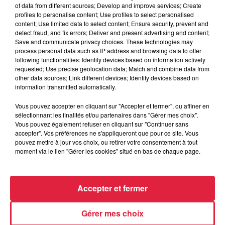
of data from different sources; Develop and improve services; Create
profiles to personalise content; Use profiles to select personalised
Le 28 août 2026 de 20h00 à 22h30
content; Use limited data to select content; Ensure security, prevent and
Séance anniversaire : Harry Potter à l'école
detect fraud, and fix errors; Deliver and present advertising and content;
Save and communicate privacy choices. These technologies may
des sorciers au cinéma...
process personal data such as IP address and browsing data to offer
following functionalities: Identify devices based on information actively
requested; Use precise geolocation data; Match and combine data from
other data sources; Link different devices; Identify devices based on
information transmitted automatically.
Vous pouvez accepter en cliquant sur "Accepter et fermer", ou affiner en
sélectionnant les finalités et/ou partenaires dans "Gérer mes choix".
Vous pouvez également refuser en cliquant sur "Continuer sans
accepter". Vos préférences ne s'appliqueront que pour ce site. Vous
pouvez mettre à jour vos choix, ou retirer votre consentement à tout
moment via le lien "Gérer les cookies" situé en bas de chaque page.
Du 29 août 2026 à 9h00 au 30 août 2026 à 18h30
Accepter et fermer
70ème Course de Côte Turckheim - Trois Épis
2026
Gérer mes choix