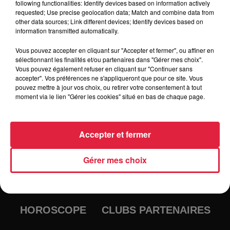
inscription NiKo Mgl Jet du bouchon a 13h45. Petite
following functionalities: Identify devices based on information actively
requested; Use precise geolocation data; Match and combine data from
restauration sur place Venez nombreux !
other data sources; Link different devices; Identify devices based on
information transmitted automatically.
Vous pouvez accepter en cliquant sur "Accepter et fermer", ou affiner en
sélectionnant les finalités et/ou partenaires dans "Gérer mes choix".
Vous pouvez également refuser en cliquant sur "Continuer sans
accepter". Vos préférences ne s'appliqueront que pour ce site. Vous
pouvez mettre à jour vos choix, ou retirer votre consentement à tout
moment via le lien "Gérer les cookies" situé en bas de chaque page.
RADIO
INFOS
Accepter et fermer
TRAQUEURS D'EMPLOI
CASTING
Gérer mes choix
JEUX
AGENDA
PODCASTS
HOROSCOPE
CLUBS PARTENAIRES