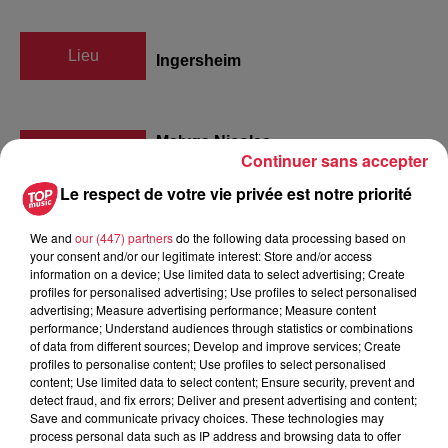
Lieu
Ingersheim
Malyga Nicolas
Continuer sans accepter
Organisateur
0623014531
Le respect de votre vie privée est notre priorité
boulesingersheim@gmail.com
We and
our (447) partners
do the following data processing based on
your consent and/or our legitimate interest: Store and/or access
information on a device; Use limited data to select advertising; Create
profiles for personalised advertising; Use profiles to select personalised
Tarif
Gratuit
advertising; Measure advertising performance; Measure content
performance; Understand audiences through statistics or combinations
of data from different sources; Develop and improve services; Create
profiles to personalise content; Use profiles to select personalised
Challenge de petanque Joan Fekete à Ingersheim En 4
content; Use limited data to select content; Ensure security, prevent and
detect fraud, and fix errors; Deliver and present advertising and content;
parties montée/descente. Samedi 26 mai à partir de 13:00
Save and communicate privacy choices. These technologies may
Triblette montée 15€ Incriptions sur place, ou en pré
process personal data such as IP address and browsing data to offer