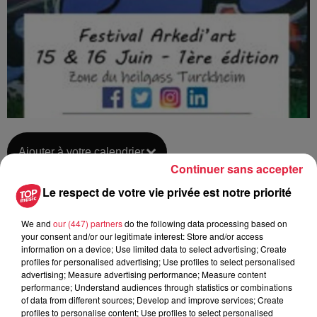
Ajouter à votre calendrier
Continuer sans accepter
Le respect de votre vie privée est notre priorité
du
15 juin 2019 à 0h00
Date
We and
our (447) partners
do the following data processing based on
au
16 juin 2019 à 0h00
your consent and/or our legitimate interest: Store and/or access
information on a device; Use limited data to select advertising; Create
profiles for personalised advertising; Use profiles to select personalised
advertising; Measure advertising performance; Measure content
performance; Understand audiences through statistics or combinations
Lieu
TURCKHEIM (68)
of data from different sources; Develop and improve services; Create
profiles to personalise content; Use profiles to select personalised