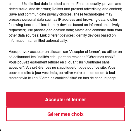
content; Use limited data to select content; Ensure security, prevent and
detect fraud, and fix errors; Deliver and present advertising and content;
Save and communicate privacy choices. These technologies may
https://www.arkedia.fr/2019/04/25/festival-
Organisateur
process personal data such as IP address and browsing data to offer
arkediart/
following functionalities: Identify devices based on information actively
requested; Use precise geolocation data; Match and combine data from
other data sources; Link different devices; Identify devices based on
information transmitted automatically.
Tarif
Gratuit
Vous pouvez accepter en cliquant sur "Accepter et fermer", ou affiner en
sélectionnant les finalités et/ou partenaires dans "Gérer mes choix".
Vous pouvez également refuser en cliquant sur "Continuer sans
accepter". Vos préférences ne s'appliqueront que pour ce site. Vous
pouvez mettre à jour vos choix, ou retirer votre consentement à tout
moment via le lien "Gérer les cookies" situé en bas de chaque page.
Accepter et fermer
Gérer mes choix
RADIO
INFOS