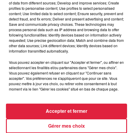
of data from different sources; Develop and improve services; Create
bond dans le temps et croiser des personnages hauts en
profiles to personalise content; Use profiles to select personalised
couleur :
ambiance musicale rétro avec la Guinguette du
content; Use limited data to select content; Ensure security, prevent and
Rhin !
detect fraud, and fix errors; Deliver and present advertising and content;
Save and communicate privacy choices. These technologies may
process personal data such as IP address and browsing data to offer
following functionalities: Identify devices based on information actively
Au programme :
animations d'antan, stands de jeux
requested; Use precise geolocation data; Match and combine data from
traditionnels, possibilité de restauration, confiseries…
other data sources; Link different devices; Identify devices based on
et bien sûr notre
chapiteau coloré et sa piste de danse
qui
information transmitted automatically.
n’attendent que vous pour enchaîner petits pas et
Vous pouvez accepter en cliquant sur "Accepter et fermer", ou affiner en
déhanchés !
sélectionnant les finalités et/ou partenaires dans "Gérer mes choix".
Vous pouvez également refuser en cliquant sur "Continuer sans
A ne pas manquer : l’élection du meilleur couple rétro
accepter". Vos préférences ne s'appliqueront que pour ce site. Vous
costumé de la soirée !
pouvez mettre à jour vos choix, ou retirer votre consentement à tout
moment via le lien "Gérer les cookies" situé en bas de chaque page.
Accepter et fermer
L'ÉCOMUSÉE D'ALSACE
Ungersheim (68)
Gérer mes choix
ecomusee.alsace