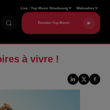
Live :
Top Music Strasbourg
Webradios
ires à vivre !