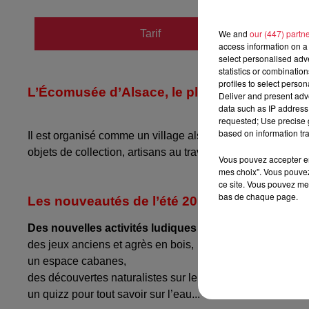
Tarif
We and
our (447) partn
Payant
access information on a 
select personalised ad
statistics or combinatio
profiles to select person
L’Écomusée d’Alsace,
le plus grand musée vi
Deliver and present adv
data such as IP address 
requested; Use precise g
based on information tra
Il est organisé comme un village alsacien du début du XXème
objets de collection, artisans au travail, expositions, an
Vous pouvez accepter en 
mes choix". Vous pouvez
ce site. Vous pouvez met
bas de chaque page.
Les nouveautés de l’été 2019 à découvrir en f
Des nouvelles activités ludiques et pédagogiques
pou
des jeux anciens et agrès en bois,
un espace cabanes,
des découvertes naturalistes sur le sentier des explorateu
un quizz pour tout savoir sur l’eau...