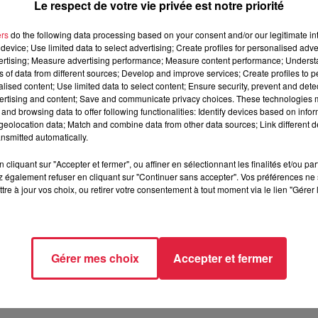
Le respect de votre vie privée est notre priorité
ers
do the following data processing based on your consent and/or our legitimate int
device; Use limited data to select advertising; Create profiles for personalised adver
vertising; Measure advertising performance; Measure content performance; Unders
ns of data from different sources; Develop and improve services; Create profiles to 
alised content; Use limited data to select content; Ensure security, prevent and detect
vant à ciel ouvert de France. !
ertising and content; Save and communicate privacy choices. These technologies
and browsing data to offer following functionalities: Identify devices based on infor
eolocation data; Match and combine data from other data sources; Link different de
nsmitted automatically.
 siècle. Il fait vivre le patrimoine rural et vous présente les Ar
imations quotidiennes et grands événements...
cliquant sur "Accepter et fermer", ou affiner en sélectionnant les finalités et/ou pa
 également refuser en cliquant sur "Continuer sans accepter". Vos préférences ne 
tre à jour vos choix, ou retirer votre consentement à tout moment via le lien "Gérer 
amille !!
r les enfants avec
Gérer mes choix
Accepter et fermer
rs,