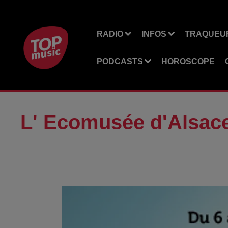
RADIO
INFOS
TRAQUEUR
PODCASTS
HOROSCOPE
L' Ecomusée d'Alsace e