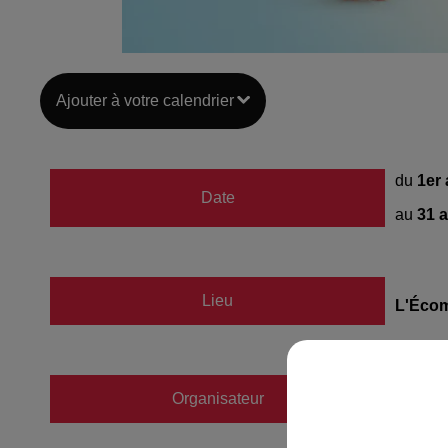
Ajouter à votre calendrier
du
1er
Date
au
31 
Lieu
L'Écom
Organisateur
https:/