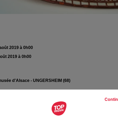
 août 2019 à 0h00
août 2019 à 0h00
usée d'Alsace - UNGERSHEIM (68)
Contin
/www.ecomusee.alsace/fr/