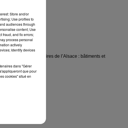
erest: Store and/or
tising; Use profiles to
tand audiences through
personalise content; Use
 fraud, and fix errors;
 may process personal
mation actively
vices; Identify devices
ts et Traditions Populaires de l’Alsace : bâtiments et
rtenaires dans "Gérer
s'appliqueront que pour
les cookies" situé en