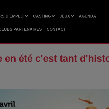
S D'EMPLOI
CASTING
JEUX
AGENDA
CLUBS PARTENAIRES
CONTACT
n été c'est tant d'histo