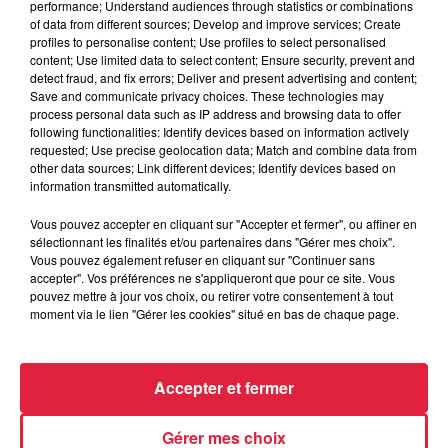
famille !!
performance; Understand audiences through statistics or combinations
of data from different sources; Develop and improve services; Create
Des nouvelles activités ludiques et pédagogiques
pour
profiles to personalise content; Use profiles to select personalised
content; Use limited data to select content; Ensure security, prevent and
les enfants avec
detect fraud, and fix errors; Deliver and present advertising and content;
des jeux anciens et agrès en bois,
Save and communicate privacy choices. These technologies may
un espace cabanes,
process personal data such as IP address and browsing data to offer
following functionalities: Identify devices based on information actively
des découvertes naturalistes sur le sentier des explorateurs,
requested; Use precise geolocation data; Match and combine data from
un quizz pour tout savoir sur l’eau...
other data sources; Link different devices; Identify devices based on
information transmitted automatically.
Et de nouveaux sentiers balisés
pour profiter de la nature
exceptionnelle préservée à l’Ecomusée d’Alsace, sur un
Vous pouvez accepter en cliquant sur "Accepter et fermer", ou affiner en
sélectionnant les finalités et/ou partenaires dans "Gérer mes choix".
peu plus de 4km :
« Parcours des champs », « Etonnants
Vous pouvez également refuser en cliquant sur "Continuer sans
paysages » et « Emotions forestières ».
accepter". Vos préférences ne s'appliqueront que pour ce site. Vous
pouvez mettre à jour vos choix, ou retirer votre consentement à tout
moment via le lien "Gérer les cookies" situé en bas de chaque page.
Accepter et fermer
Également des animations quotidiennes :
Gérer mes choix