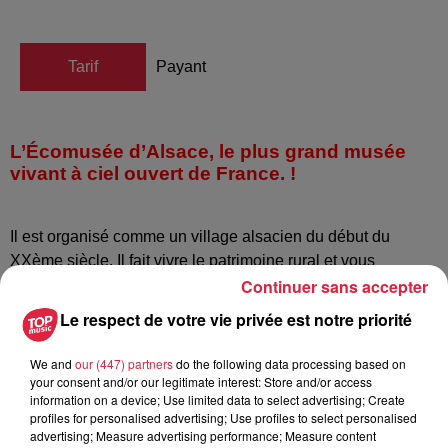
Tarif
Payant
L’Écomusée d’Alsace,
le plus grand musée
vivant à ciel ouvert de France. !
Il est organisé comme un village alsacien du début du
XXème siècle. Il fait vivre le patrimoine rural et vous
Continuer sans accepter
présente les Arts et Traditions Populaires de l’Alsace :
bâtiments et objets de collection, artisans au travail,
Le respect de votre vie privée est notre priorité
expositions, animations quotidiennes et grands
événements...
We and
our (447) partners
do the following data processing based on
your consent and/or our legitimate interest: Store and/or access
information on a device; Use limited data to select advertising; Create
profiles for personalised advertising; Use profiles to select personalised
Les nouveautés de l’été 2019 à découvrir en
advertising; Measure advertising performance; Measure content