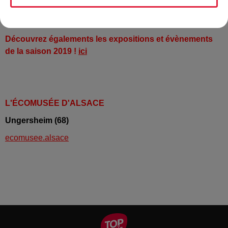
Les cueillettes, la préparation du pain, les ateliers
d'artisanat, présentation des animaux et des ruches...
Découvrez égalements les expositions et évènements
de la saison 2019 !
ici
L'ÉCOMUSÉE D'ALSACE
Ungersheim (68)
ecomusee.alsace