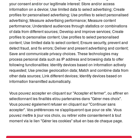
Samedi 6 Juillet dès 10h La Ronde des Vins avec visite de
your consent and/or our legitimate interest: Store and/or access
cave dégustation des crus du Bordelais de Bourgogne et
information on a device; Use limited data to select advertising; Create
profiles for personalised advertising; Use profiles to select personalised
d'Alsace ainsi que de miel gelées jus de fruit...avec les
advertising; Measure advertising performance; Measure content
producteurs. 15h Balade dans le vignoble de Wangen
performance; Understand audiences through statistics or combinations
commentée par le vigneron puis à 18h30 Dégustations
of data from different sources; Develop and improve services; Create
profiles to personalise content; Use profiles to select personalised
commentées metsvins par les vignerons invités du Bordelais
content; Use limited data to select content; Ensure security, prevent and
de Bourgogne et d'Alsace suivie de la Soirée Tartes
detect fraud, and fix errors; Deliver and present advertising and content;
flambées au feu de bois ou Assiette vigneronne. Dimanche
Save and communicate privacy choices. These technologies may
process personal data such as IP address and browsing data to offer
7 Juillet dès 10h ouverture de La Ronde des Vins le Marché
following functionalities: Identify devices based on information actively
Paysan et Artisanal et Nouveauté Alors que les femmes ont
requested; Use precise geolocation data; Match and combine data from
été très longtemps interdites de cave pour fêter ses 15 ans
other data sources; Link different devices; Identify devices based on
information transmitted automatically.
de vinification et lancer son Crémant Rosé Cécile
vigneronne à Wangen ouvre ce dimanche un Espace Bien
Vous pouvez accepter en cliquant sur "Accepter et fermer", ou affiner en
Etre un espace dédié aux femmes avec une coupe de
sélectionnant les finalités et/ou partenaires dans "Gérer mes choix".
Vous pouvez également refuser en cliquant sur "Continuer sans
crémant rosé offerte aux femmes - le stand d'Amandine Ertel
accepter". Vos préférences ne s'appliqueront que pour ce site. Vous
(cosmétiques maquillages et possibilité de tester les
pouvez mettre à jour vos choix, ou retirer votre consentement à tout
produits) le stand 12soi massage et ressourcement
moment via le lien "Gérer les cookies" situé en bas de chaque page.
(possibilité de se faire masser) le stand de Love Boutique
(lingerie fine et coquine jouets intimes...).