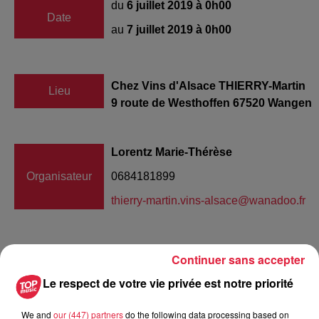
du
6 juillet 2019 à 0h00
Date
au
7 juillet 2019 à 0h00
Chez Vins d'Alsace THIERRY-Martin
Lieu
9 route de Westhoffen 67520 Wangen
Lorentz Marie-Thérèse
Organisateur
0684181899
thierry-martin.vins-alsace@wanadoo.fr
Continuer sans accepter
Tarif
Gratuit
Le respect de votre vie privée est notre priorité
We and
our (447) partners
do the following data processing based on