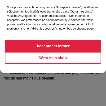
Vous pouvez accepter en cliquant sur "Accepter et fermer", ou affiner en
sélectionnant les finalités et/ou partenaires dans "Gérer mes choix".
Vous pouvez également refuser en cliquant sur "Continuer sans
Tarif
Gratuit
accepter". Vos préférences ne s'appliqueront que pour ce site. Vous
pouvez mettre à jour vos choix, ou retirer votre consentement à tout
moment via le lien "Gérer les cookies" situé en bas de chaque page.
Le 6 juillet à 20 h la chorégraphe Valérie Ellert a le plaisir de
vous présenter son spectacle de danse classique et
Accepter et fermer
modern'jazz. En 1h30 les danseurs auront le plaisir de vous
présenter une pièce liée à l'actualité « Je m’appelle
Gérer mes choix
Harcèlement » (dansée par les élèves de l’école de danse
Art Passion) mais aussi « Guernica » centrée sur le tableau
de Picasso et « La Ballerina » (par la compagnie en devenir
Plus qu'hier moins que demain).