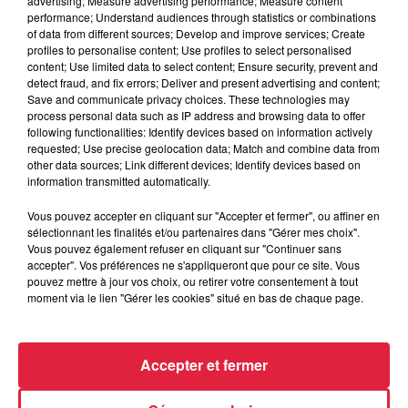
advertising; Measure advertising performance; Measure content
performance; Understand audiences through statistics or combinations
of data from different sources; Develop and improve services; Create
profiles to personalise content; Use profiles to select personalised
du
13 juillet 2019 à 0h00
content; Use limited data to select content; Ensure security, prevent and
Date
detect fraud, and fix errors; Deliver and present advertising and content;
au
13 juillet 2019 à 0h00
Save and communicate privacy choices. These technologies may
process personal data such as IP address and browsing data to offer
following functionalities: Identify devices based on information actively
requested; Use precise geolocation data; Match and combine data from
other data sources; Link different devices; Identify devices based on
Lieu
OBERBRONN (67)
information transmitted automatically.
Vous pouvez accepter en cliquant sur "Accepter et fermer", ou affiner en
sélectionnant les finalités et/ou partenaires dans "Gérer mes choix".
Vous pouvez également refuser en cliquant sur "Continuer sans
Tarif
Gratuit
accepter". Vos préférences ne s'appliqueront que pour ce site. Vous
pouvez mettre à jour vos choix, ou retirer votre consentement à tout
moment via le lien "Gérer les cookies" situé en bas de chaque page.
Accepter et fermer