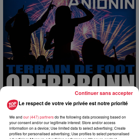
Continuer sans accepter
Le respect de votre vie privée est notre priorité
We and
our (447) partners
do the following data processing based on
your consent and/or our legitimate interest: Store and/or access
information on a device; Use limited data to select advertising; Create
profiles for personalised advertising; Use profiles to select personalised
Ajouter à votre calendrier