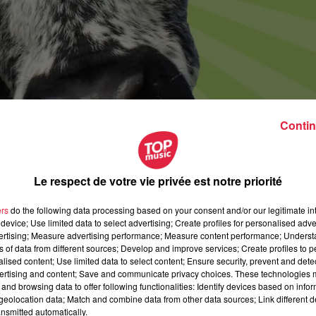
Contin
Le respect de votre vie privée est notre priorité
ers
do the following data processing based on your consent and/or our legitimate int
device; Use limited data to select advertising; Create profiles for personalised adver
vertising; Measure advertising performance; Measure content performance; Unders
ns of data from different sources; Develop and improve services; Create profiles to 
alised content; Use limited data to select content; Ensure security, prevent and detect
ertising and content; Save and communicate privacy choices. These technologies
oût 2019 à 0h00
and browsing data to offer following functionalities: Identify devices based on infor
eolocation data; Match and combine data from other data sources; Link different de
oût 2019 à 0h00
nsmitted automatically.