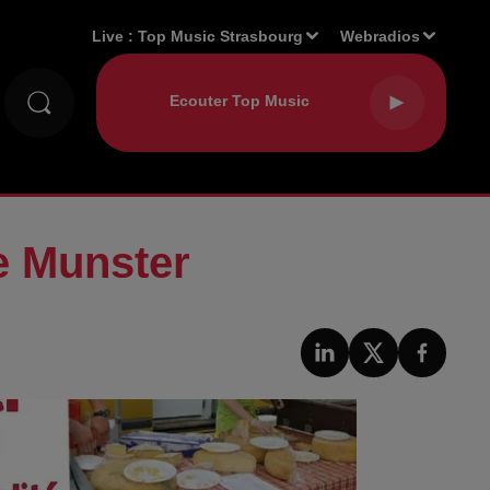
Live :
Top Music Strasbourg
Webradios
e Munster