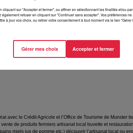
cliquant sur "Accepter et fermer", ou affiner en sélectionnant les finalités et/ou pa
 également refuser en cliquant sur "Continuer sans accepter". Vos préférences ne 
tre à jour vos choix, ou retirer votre consentement à tout moment via le lien "Gérer 
du Marché - MUNSTER (68)
ne PLESSY
Gérer mes choix
Accepter et fermer
14709
range.fr
at avec le Crédit Agricole et l’Office de Tourisme de Munster 
e de produits fermiers artisanat local buvette et restauratio
pains miels jus de pomme etc.) découvrir l’artisanat local ou en