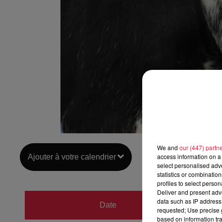
We and
our (447) partn
access information on a 
Ajouter à votre calendrier
select personalised ad
statistics or combinatio
profiles to select person
Deliver and present adv
du
4 a
data such as IP address 
Date
requested; Use precise g
au
4 a
based on information tra