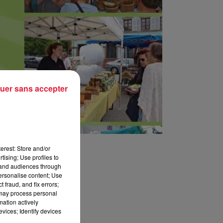
uer sans accepter
erest: Store and/or
tising; Use profiles to
tand audiences through
personalise content; Use
 fraud, and fix errors;
 may process personal
mation actively
vices; Identify devices