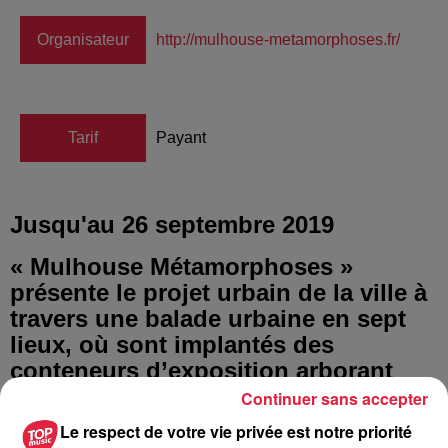
Organisateur
http://mulhouse-metamorphoses.fr/
Tarif
Payant
Jusqu'au 26 septembre 2019
« Mulhouse Métamorphoses »
présente le projet urbain de la ville à
travers une balade urbaine en sept
lieux, où sont implantés des
conteneurs d’exposition arborant
chacun une œuvre-totem originale !
Continuer sans accepter
Le respect de votre vie privée est notre priorité
7 lieux, 7 destinations, 7