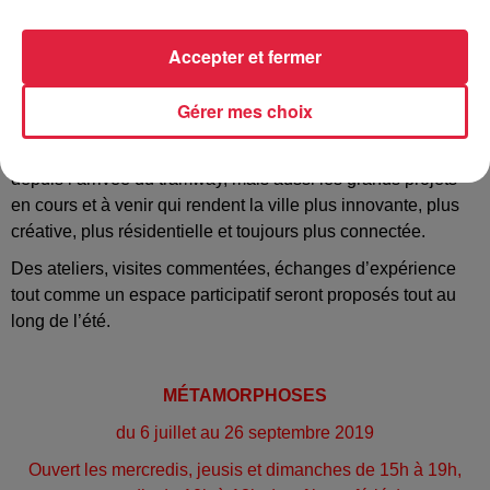
RÉSIDENTIELLE. Artiste : ZELTNER, Fribourg
Place du Rattachement
. Thème : MULHOUSE,
Accepter et fermer
VILLE CITOYENNE. Artiste : ETNIK, Turin
Gérer mes choix
L’exposition met en lumière les transformations de la ville
depuis l’arrivée du tramway, mais aussi les grands projets
en cours et à venir qui rendent la ville plus innovante, plus
créative, plus résidentielle et toujours plus connectée.
Des ateliers, visites commentées, échanges d’expérience
tout comme un espace participatif seront proposés tout au
long de l’été.
MÉTAMORPHOSES
du 6 juillet au 26 septembre 2019
Ouvert les mercredis, jeusis et dimanches de 15h à 19h,