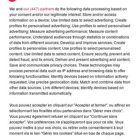
ambiances…
We and
our (447) partners
do the following data processing based on
your consent and/or our legitimate interest: Store and/or access
information on a device; Use limited data to select advertising; Create
Les métamorphoses de Mulhouse se dévoilent au gré
profiles for personalised advertising; Use profiles to select personalised
advertising; Measure advertising performance; Measure content
d’un parcours construit en sept étapes :
performance; Understand audiences through statistics or combinations
Parvis de la Gare centrale
. Thème : MULHOUSE,
of data from different sources; Develop and improve services; Create
profiles to personalise content; Use profiles to select personalised
VILLE CONNECTÉE. Artiste : LOW BROS, Berlin
content; Use limited data to select content; Ensure security, prevent and
Parvis de la Faculté de la Fonderie.
Thème :
detect fraud, and fix errors; Deliver and present advertising and content;
MULHOUSE, VILLE INNOVANTE ET PRODUCTIVE.
Save and communicate privacy choices. These technologies may
process personal data such as IP address and browsing data to offer
Artiste : TIAGO FRANCEZ, Mulhouse
following functionalities: Identify devices based on information actively
Berges de l’Ill, au niveau du Champ de
requested; Use precise geolocation data; Match and combine data from
foire.
Thème : MULHOUSE, VILLE NATURE. Artiste :
other data sources; Link different devices; Identify devices based on
information transmitted automatically.
STEW, Paris
Marché du Canal couvert
. Thème : MULHOUSE,
Vous pouvez accepter en cliquant sur "Accepter et fermer", ou affiner en
VILLE COSMOPOLITE. Artiste : BRUNO LEYVAL,
sélectionnant les finalités et/ou partenaires dans "Gérer mes choix".
Vous pouvez également refuser en cliquant sur "Continuer sans
Mulhouse
accepter". Vos préférences ne s'appliqueront que pour ce site. Vous
Gare de Dornach
. Thème : MULHOUSE, VILLE
pouvez mettre à jour vos choix, ou retirer votre consentement à tout
CRÉATIVE. Artiste : BUST ART, Bâle
moment via le lien "Gérer les cookies" situé en bas de chaque page.
Nouveau Bassin
. Thème : MULHOUSE, VILLE