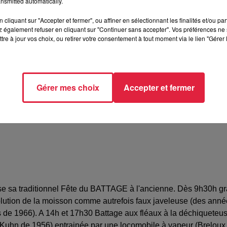
nsmitted automatically.
cliquant sur "Accepter et fermer", ou affiner en sélectionnant les finalités et/ou pa
TADT
 également refuser en cliquant sur "Continuer sans accepter". Vos préférences ne 
tre à jour vos choix, ou retirer votre consentement à tout moment via le lien "Gérer 
as KINOSKY
44082
Gérer mes choix
Accepter et fermer
7660@gmail.com
a traditionnel Fête du BATTAGE à l'ancienne. Dès 9h30h grand
lution de la moisson comme autrefois faux javeleuse (des an
e 1966). A 14h et 17h30 Battage aux fléaux à la déchiqueteuse
 (Kuhn de 1956) entrainée par une locomobile à vapeur (Brelo