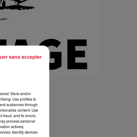
uer sans accepter
erest: Store and/or
tising; Use profiles to
tand audiences through
personalise content; Use
 fraud, and fix errors;
 may process personal
mation actively
vices; Identify devices