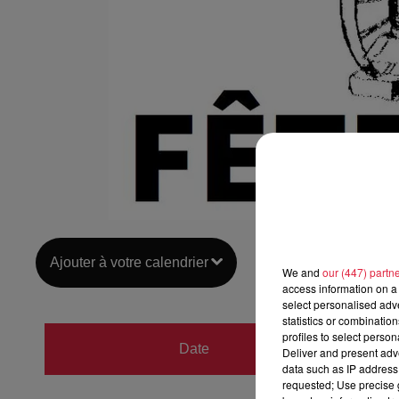
Ajouter à votre calendrier
We and
our (447) partn
access information on a 
select personalised ad
statistics or combinatio
du
28 j
profiles to select person
Date
Deliver and present adv
au
28 j
data such as IP address 
requested; Use precise g