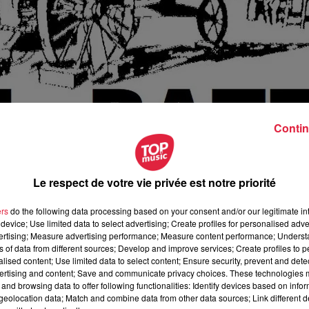
Contin
Le respect de votre vie privée est notre priorité
ers
do the following data processing based on your consent and/or our legitimate int
device; Use limited data to select advertising; Create profiles for personalised adver
vertising; Measure advertising performance; Measure content performance; Unders
ns of data from different sources; Develop and improve services; Create profiles to 
uillet 2019 à 0h00
alised content; Use limited data to select content; Ensure security, prevent and detect
ertising and content; Save and communicate privacy choices. These technologies
uillet 2019 à 0h00
and browsing data to offer following functionalities: Identify devices based on infor
eolocation data; Match and combine data from other data sources; Link different de