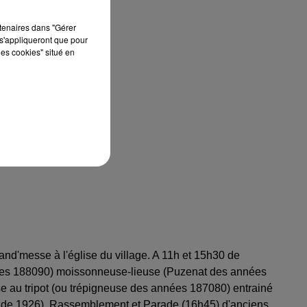
rtenaires dans "Gérer
s'appliqueront que pour
les cookies" situé en
'messe à l'église du village. A 11h et 15h30 de
nées 188090) moissonneuse-lieuse (Puzenat des années
 au tripot (ou trépigneuse des années 187080) entrainé
ux de 1926). Rassemblement et Parade (16h45) d'anciens