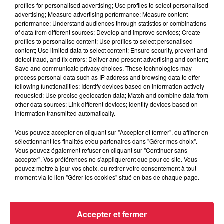
profiles for personalised advertising; Use profiles to select personalised
du
25 août 2019 à 0h00
advertising; Measure advertising performance; Measure content
Date
performance; Understand audiences through statistics or combinations
au
25 août 2019 à 0h00
of data from different sources; Develop and improve services; Create
profiles to personalise content; Use profiles to select personalised
content; Use limited data to select content; Ensure security, prevent and
detect fraud, and fix errors; Deliver and present advertising and content;
Save and communicate privacy choices. These technologies may
Parc de Wesserling - HUSSEREN-
Lieu
process personal data such as IP address and browsing data to offer
WESSERLING (68)
following functionalities: Identify devices based on information actively
requested; Use precise geolocation data; Match and combine data from
other data sources; Link different devices; Identify devices based on
information transmitted automatically.
https://www.parc-
Organisateur
wesserling.fr/agenda/fete-du-potager/
Vous pouvez accepter en cliquant sur "Accepter et fermer", ou affiner en
sélectionnant les finalités et/ou partenaires dans "Gérer mes choix".
Vous pouvez également refuser en cliquant sur "Continuer sans
accepter". Vos préférences ne s'appliqueront que pour ce site. Vous
pouvez mettre à jour vos choix, ou retirer votre consentement à tout
Tarif
Gratuit
moment via le lien "Gérer les cookies" situé en bas de chaque page.
Accepter et fermer