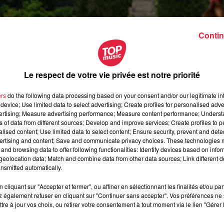
Contin
Le respect de votre vie privée est notre priorité
ers
do the following data processing based on your consent and/or our legitimate int
device; Use limited data to select advertising; Create profiles for personalised adver
vertising; Measure advertising performance; Measure content performance; Unders
ns of data from different sources; Develop and improve services; Create profiles to 
alised content; Use limited data to select content; Ensure security, prevent and detect
ertising and content; Save and communicate privacy choices. These technologies
and browsing data to offer following functionalities: Identify devices based on infor
eolocation data; Match and combine data from other data sources; Link different de
nsmitted automatically.
cliquant sur "Accepter et fermer", ou affiner en sélectionnant les finalités et/ou pa
 également refuser en cliquant sur "Continuer sans accepter". Vos préférences ne 
août 2019 à 0h00
tre à jour vos choix, ou retirer votre consentement à tout moment via le lien "Gérer 
août 2019 à 0h00