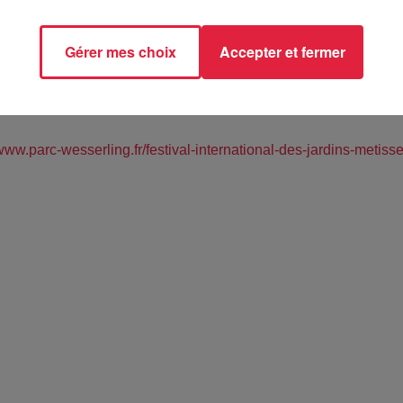
Gérer mes choix
Accepter et fermer
de Wesserling - HUSSEREN-WESSERLING (68)
/www.parc-wesserling.fr/festival-international-des-jardins-meti