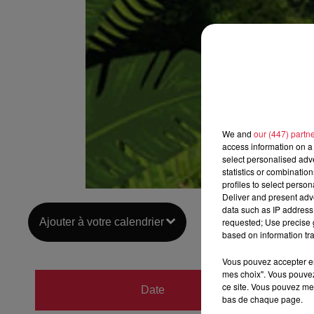
We and
our (447) partn
access information on a 
select personalised ad
statistics or combinatio
profiles to select person
Deliver and present adv
data such as IP address 
Ajouter à votre calendrier
requested; Use precise g
based on information tra
Vous pouvez accepter en 
mes choix". Vous pouvez
du
20 
ce site. Vous pouvez met
Date
bas de chaque page.
au
20 