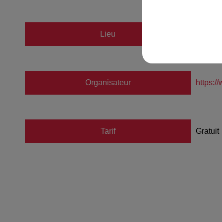
Lieu
Parc 
Organisateur
https:/
Tarif
Gratuit