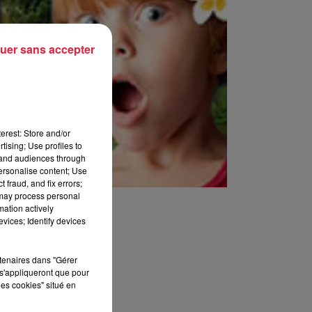
uer sans accepter
erest: Store and/or
tising; Use profiles to
tand audiences through
personalise content; Use
 fraud, and fix errors;
 may process personal
mation actively
vices; Identify devices
rtenaires dans "Gérer
s'appliqueront que pour
les cookies" situé en