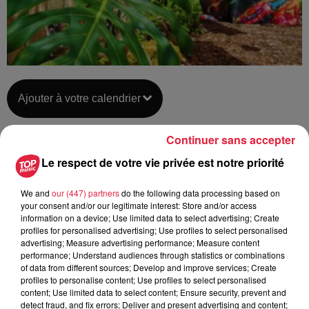
Ajouter à votre calendrier
Continuer sans accepter
du
2 septembre 2019 à 0h00
Le respect de votre vie privée est notre priorité
Date
au
2 septembre 2019 à 0h00
We and
our (447) partners
do the following data processing based on
your consent and/or our legitimate interest: Store and/or access
information on a device; Use limited data to select advertising; Create
profiles for personalised advertising; Use profiles to select personalised
Parc de Wesserling - HUSSEREN-
Lieu
advertising; Measure advertising performance; Measure content
WESSERLING (68)
performance; Understand audiences through statistics or combinations
of data from different sources; Develop and improve services; Create
profiles to personalise content; Use profiles to select personalised
content; Use limited data to select content; Ensure security, prevent and
https://www.parc-wesserling.fr/le-parc-
Organisateur
detect fraud, and fix errors; Deliver and present advertising and content;