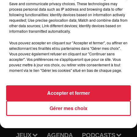
de-wesserling/#more-3533
Save and communicate privacy choices. These technologies may
process personal data such as IP address and browsing data to offer
following functionalities: Identify devices based on information actively
requested; Use precise geolocation data; Match and combine data from
other data sources; Link different devices; Identify devices based on
Tarif
Gratuit
information transmitted automatically.
Vous pouvez accepter en cliquant sur "Accepter et fermer", ou affiner en
sélectionnant les finalités et/ou partenaires dans "Gérer mes choix".
Vous pouvez également refuser en cliquant sur "Continuer sans
accepter". Vos préférences ne s'appliqueront que pour ce site. Vous
pouvez mettre à jour vos choix, ou retirer votre consentement à tout
moment via le lien "Gérer les cookies" situé en bas de chaque page.
Accepter et fermer
RADIO
INFOS
Gérer mes choix
TRAQUEURS D'EMPLOI
CASTING
JEUX
AGENDA
PODCASTS