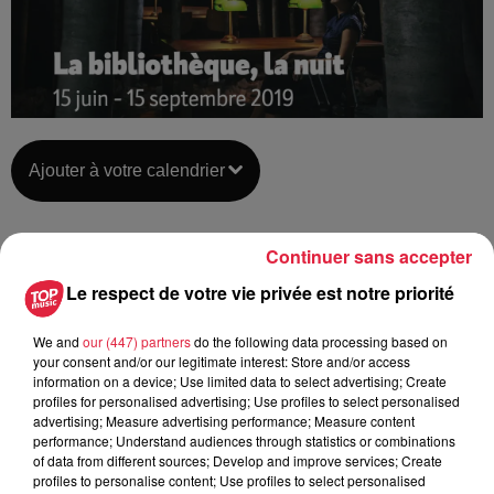
Ajouter à votre calendrier
Continuer sans accepter
du
23 août 2019 à 0h00
Date
Le respect de votre vie privée est notre priorité
au
23 août 2019 à 0h00
We and
our (447) partners
do the following data processing based on
your consent and/or our legitimate interest: Store and/or access
information on a device; Use limited data to select advertising; Create
La Bibliothèque Humaniste -
Lieu
profiles for personalised advertising; Use profiles to select personalised
SÉLESTAT (67)
advertising; Measure advertising performance; Measure content
performance; Understand audiences through statistics or combinations
of data from different sources; Develop and improve services; Create
profiles to personalise content; Use profiles to select personalised
https://www.bibliotheque-