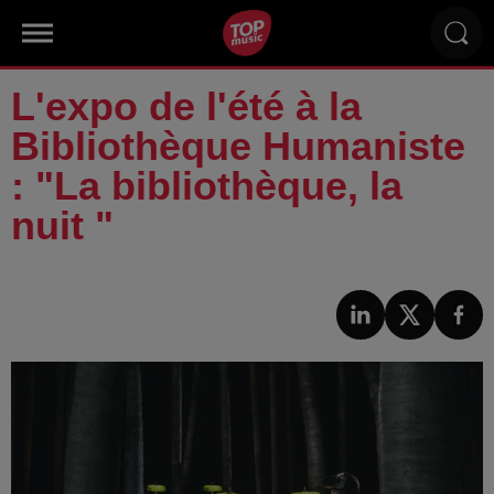
L'expo de l'été à la
Bibliothèque Humaniste
: "La bibliothèque, la
nuit "