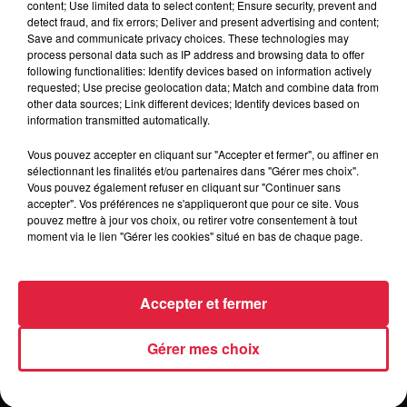
content; Use limited data to select content; Ensure security, prevent and
humaniste.fr/expositions-
detect fraud, and fix errors; Deliver and present advertising and content;
Organisateur
evenements/expositions-
Save and communicate privacy choices. These technologies may
process personal data such as IP address and browsing data to offer
temporaires/la-bibliotheque-la-nuit.html
following functionalities: Identify devices based on information actively
requested; Use precise geolocation data; Match and combine data from
other data sources; Link different devices; Identify devices based on
information transmitted automatically.
Tarif
Gratuit
Vous pouvez accepter en cliquant sur "Accepter et fermer", ou affiner en
sélectionnant les finalités et/ou partenaires dans "Gérer mes choix".
Vous pouvez également refuser en cliquant sur "Continuer sans
accepter". Vos préférences ne s'appliqueront que pour ce site. Vous
pouvez mettre à jour vos choix, ou retirer votre consentement à tout
moment via le lien "Gérer les cookies" situé en bas de chaque page.
Accepter et fermer
Gérer mes choix
RADIO
INFOS