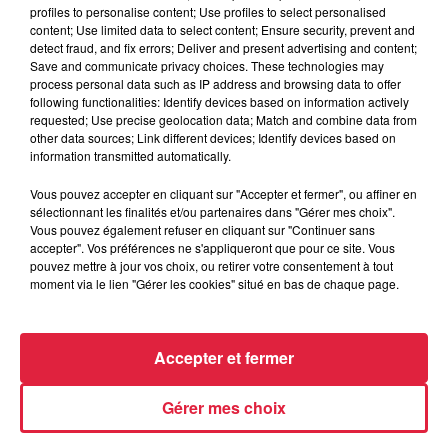
lycéens constitué d'un orchestre symphonique et d'une
profiles to personalise content; Use profiles to select personalised
chorale. Ces étudiants représentent des universités et
content; Use limited data to select content; Ensure security, prevent and
detect fraud, and fix errors; Deliver and present advertising and content;
lycées des Etats du Connecticut Maryland New Jersey New
Save and communicate privacy choices. These technologies may
York et Pennsylvanie. Pendant sa tournée Européenne le
process personal data such as IP address and browsing data to offer
groupe « GOLD » se produira en Italie en Allemagne en
following functionalities: Identify devices based on information actively
requested; Use precise geolocation data; Match and combine data from
Autriche en Suisse et en France à Scherwiller. Les concerts
other data sources; Link different devices; Identify devices based on
des formations musicales d'« AMA » sont caractérisés par
information transmitted automatically.
un répertoire varié. Ils incluent des musiques de comédies
Vous pouvez accepter en cliquant sur "Accepter et fermer", ou affiner en
musicales de la musique folklorique et des -uvres de
sélectionnant les finalités et/ou partenaires dans "Gérer mes choix".
compositeurs contemporains.
Vous pouvez également refuser en cliquant sur "Continuer sans
accepter". Vos préférences ne s'appliqueront que pour ce site. Vous
pouvez mettre à jour vos choix, ou retirer votre consentement à tout
moment via le lien "Gérer les cookies" situé en bas de chaque page.
Accepter et fermer
Gérer mes choix