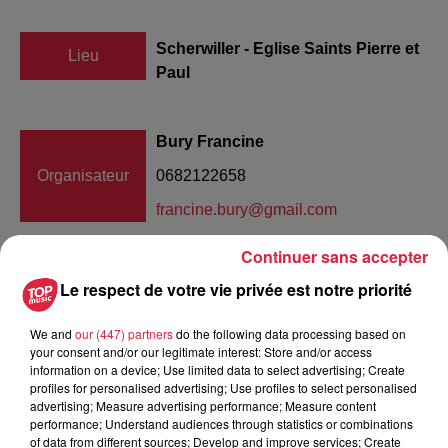
Scherwiller - Eglise Saints Pierre et
Lieu
Paul
Bury Francine
Organisateur
0682122658
francine.bury@gmail.com
Continuer sans accepter
Le respect de votre vie privée est notre priorité
Tarif
Gratuit
We and
our (447) partners
do the following data processing based on
your consent and/or our legitimate interest: Store and/or access
information on a device; Use limited data to select advertising; Create
Les formations musicales d'« AMA » sont très appréciées
profiles for personalised advertising; Use profiles to select personalised
par le public Européen depuis maintenant 43 ans. « GOLD »
advertising; Measure advertising performance; Measure content
performance; Understand audiences through statistics or combinations
est un groupe de plus d'une centaine d'étudiants et de
of data from different sources; Develop and improve services; Create