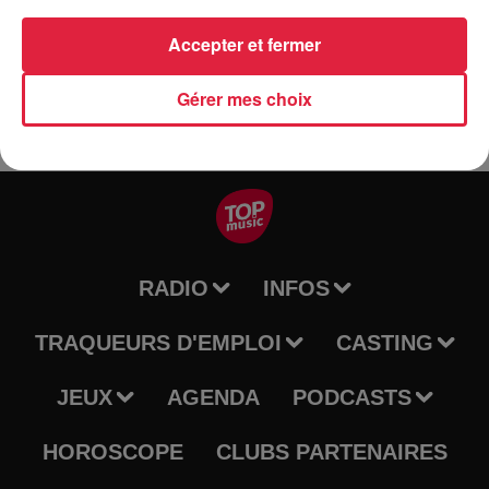
Sélestat centre Alsace en partenariat avec les Sélestat Haut
Koenigsbourg Tourisme.
Accepter et fermer
Gérer mes choix
RADIO
INFOS
TRAQUEURS D'EMPLOI
CASTING
JEUX
AGENDA
PODCASTS
HOROSCOPE
CLUBS PARTENAIRES