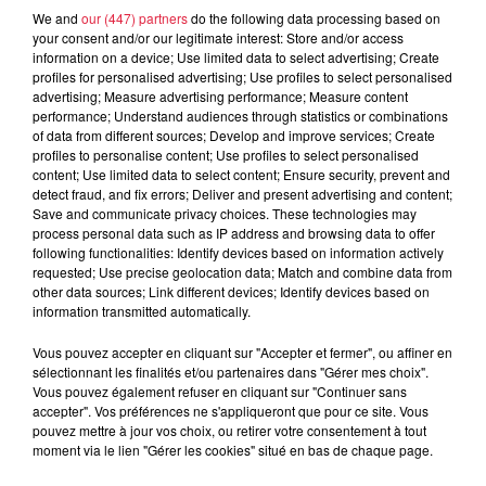
Organisateur
0603787414
We and
our (447) partners
do the following data processing based on
your consent and/or our legitimate interest: Store and/or access
anaelle.bonnet@maisonnaturemutt.org
information on a device; Use limited data to select advertising; Create
profiles for personalised advertising; Use profiles to select personalised
advertising; Measure advertising performance; Measure content
performance; Understand audiences through statistics or combinations
of data from different sources; Develop and improve services; Create
Tarif
Gratuit
profiles to personalise content; Use profiles to select personalised
content; Use limited data to select content; Ensure security, prevent and
detect fraud, and fix errors; Deliver and present advertising and content;
Save and communicate privacy choices. These technologies may
process personal data such as IP address and browsing data to offer
De tout temps les hommes ont été fascinés par les jardins.
following functionalities: Identify devices based on information actively
Toutes les plantes cultivées ont été à l'origine considérées
requested; Use precise geolocation data; Match and combine data from
comme des plantes sacrées grâce à leur caractère
other data sources; Link different devices; Identify devices based on
information transmitted automatically.
miraculeux. Venez découvrir ce jardin d'Apothicaire dans
lequel votre animateur remontera le temps. Vous y
Vous pouvez accepter en cliquant sur "Accepter et fermer", ou affiner en
découvrirez les plantes médicinales leur symbolique
sélectionnant les finalités et/ou partenaires dans "Gérer mes choix".
Vous pouvez également refuser en cliquant sur "Continuer sans
jusqu'aux connaissances plus générales. Bien des secrets
accepter". Vos préférences ne s'appliqueront que pour ce site. Vous
seront transmis en ce lieu. RDV à 9h30 lieu précisé à
pouvez mettre à jour vos choix, ou retirer votre consentement à tout
l'inscription. 7€adulte 5€enfant. Jeudis 18 et 25 juillet et 1er
moment via le lien "Gérer les cookies" situé en bas de chaque page.
8 15 22 et 29 août 2019 Programme financé par le PETR