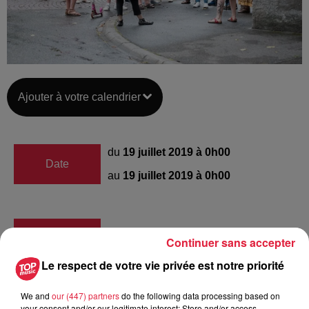
Ajouter à votre calendrier
du
19 juillet 2019 à 0h00
Date
au
19 juillet 2019 à 0h00
Lieu
Baldenheim
Continuer sans accepter
Le respect de votre vie privée est notre priorité
Anaëlle BONNET
We and
our (447) partners
do the following data processing based on
your consent and/or our legitimate interest: Store and/or access