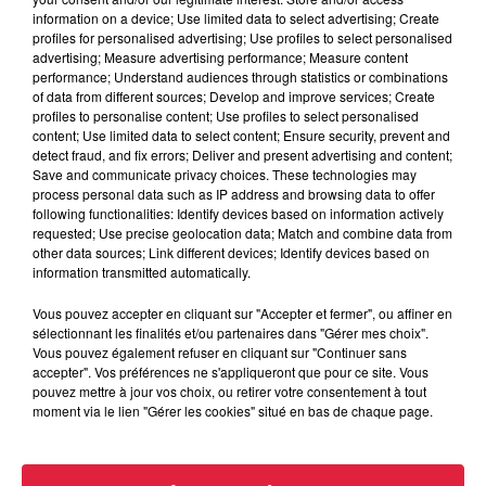
Organisateur
0603787414
information on a device; Use limited data to select advertising; Create
profiles for personalised advertising; Use profiles to select personalised
anaelle.bonnet@maisonnaturemutt.org
advertising; Measure advertising performance; Measure content
performance; Understand audiences through statistics or combinations
of data from different sources; Develop and improve services; Create
profiles to personalise content; Use profiles to select personalised
content; Use limited data to select content; Ensure security, prevent and
Tarif
Gratuit
detect fraud, and fix errors; Deliver and present advertising and content;
Save and communicate privacy choices. These technologies may
process personal data such as IP address and browsing data to offer
following functionalities: Identify devices based on information actively
requested; Use precise geolocation data; Match and combine data from
D'où vient le nom de Baldenheim Pourquoi les tilleuls
other data sources; Link different devices; Identify devices based on
préfèrent ils s'installer au milieu des villages Tant de
information transmitted automatically.
mystères et de petites histoires dans nos bourgs du Ried.
Vous pouvez accepter en cliquant sur "Accepter et fermer", ou affiner en
Laissez vous bercer par les contes liés de près ou de loin à
sélectionnant les finalités et/ou partenaires dans "Gérer mes choix".
nos traditions et à notre nature si présente. RDV à 20h à la
Vous pouvez également refuser en cliquant sur "Continuer sans
mairie des villages GRATUIT. Vendredi 19 juillet 2019 RDV
accepter". Vos préférences ne s'appliqueront que pour ce site. Vous
pouvez mettre à jour vos choix, ou retirer votre consentement à tout
à Baldenheim Programme financé par le PETR Sélestat
moment via le lien "Gérer les cookies" situé en bas de chaque page.
centre Alsace en partenariat avec la Commune de
Baldenheim.