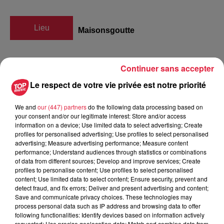
Lieu
Maisonsgoutte
Continuer sans accepter
Woelfli André
Le respect de votre vie privée est notre priorité
Organisateur
0681979821
andre.woelfli@wanadoo.fr
We and
our (447) partners
do the following data processing based on
your consent and/or our legitimate interest: Store and/or access
information on a device; Use limited data to select advertising; Create
profiles for personalised advertising; Use profiles to select personalised
advertising; Measure advertising performance; Measure content
Tarif
Gratuit
performance; Understand audiences through statistics or combinations
of data from different sources; Develop and improve services; Create
profiles to personalise content; Use profiles to select personalised
content; Use limited data to select content; Ensure security, prevent and
detect fraud, and fix errors; Deliver and present advertising and content;
Marché aux puces à Maisonsgoutte le 10 juin 10 euros les 5
Save and communicate privacy choices. These technologies may
mètres + 1 euros supplémentaires Réservations au 06 81 97
process personal data such as IP address and browsing data to offer
98 21 Petite restauration sur place
following functionalities: Identify devices based on information actively
requested; Use precise geolocation data; Match and combine data from