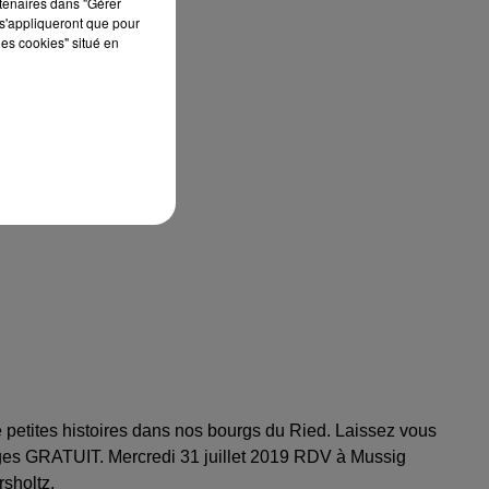
rtenaires dans "Gérer
s'appliqueront que pour
les cookies" situé en
de petites histoires dans nos bourgs du Ried. Laissez vous
illages GRATUIT. Mercredi 31 juillet 2019 RDV à Mussig
sholtz.