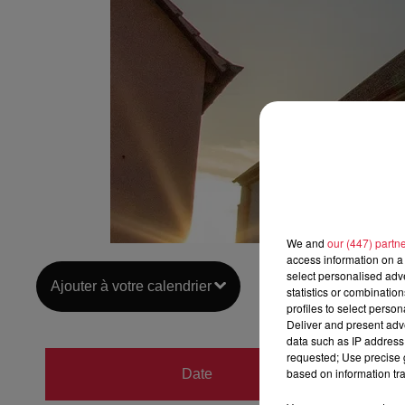
We and
our (447) partn
access information on a 
select personalised ad
Ajouter à votre calendrier
statistics or combinatio
profiles to select person
Deliver and present adv
data such as IP address 
requested; Use precise g
du
31 j
based on information tra
Date
au
31 j