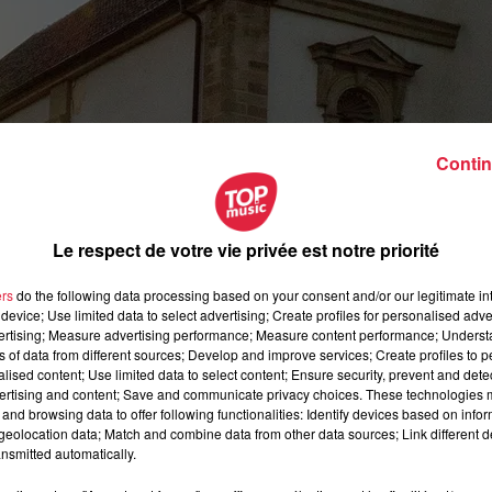
Contin
Le respect de votre vie privée est notre priorité
ers
do the following data processing based on your consent and/or our legitimate int
device; Use limited data to select advertising; Create profiles for personalised adver
vertising; Measure advertising performance; Measure content performance; Unders
ns of data from different sources; Develop and improve services; Create profiles to 
alised content; Use limited data to select content; Ensure security, prevent and detect
ertising and content; Save and communicate privacy choices. These technologies
and browsing data to offer following functionalities: Identify devices based on infor
eolocation data; Match and combine data from other data sources; Link different de
uillet 2019 à 0h00
nsmitted automatically.
uillet 2019 à 0h00