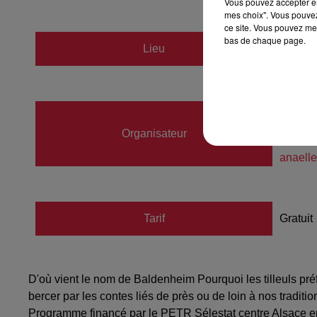
Vous pouvez accepter en 
mes choix". Vous pouvez
ce site. Vous pouvez met
bas de chaque page.
Lieu
Mussi
Anaël
Organisateur
06037
anaell
Tarif
Gratuit
D'où vient le nom de Baldenheim Pourquoi les tilleuls préf
bercer par les contes liés de près ou de loin à nos tradit
Programme financé par le PETR Sélestat centre Alsace e