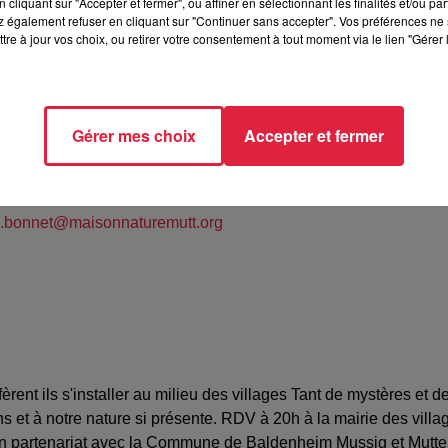
cliquant sur "Accepter et fermer", ou affiner en sélectionnant les finalités et/ou pa
 également refuser en cliquant sur "Continuer sans accepter". Vos préférences ne 
tre à jour vos choix, ou retirer votre consentement à tout moment via le lien "Gérer 
g
Gérer mes choix
Accepter et fermer
le BONNET
87414
e.bonnet@maisonnaturemutt.org
èrent ils s'installer au milieu des villages Tant de mystères et 
ions et à notre nature si présente. RDV à 20h à la mairie des v
n partenariat avec la Commune de Baldenheim Mussig et Mutter