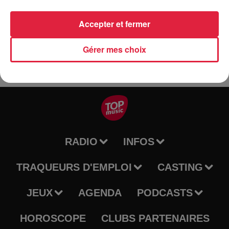
Sélestat Centre Alsace en partenariat avec la Commune de
Mackenheim.
Accepter et fermer
Gérer mes choix
RADIO
INFOS
TRAQUEURS D'EMPLOI
CASTING
JEUX
AGENDA
PODCASTS
HOROSCOPE
CLUBS PARTENAIRES