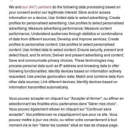
0603787414
We and
our (447) partners
do the following data processing based on
Organisateur
anaelle.bonnet@maisonnaturemutt.org
your consent and/or our legitimate interest: Store and/or access
information on a device; Use limited data to select advertising; Create
http://www.maisonnaturemutt.org/
profiles for personalised advertising; Use profiles to select personalised
advertising; Measure advertising performance; Measure content
performance; Understand audiences through statistics or combinations
of data from different sources; Develop and improve services; Create
profiles to personalise content; Use profiles to select personalised
Tarif
Gratuit
content; Use limited data to select content; Ensure security, prevent and
detect fraud, and fix errors; Deliver and present advertising and content;
Save and communicate privacy choices. These technologies may
process personal data such as IP address and browsing data to offer
following functionalities: Identify devices based on information actively
Au fil des saisons découvrez les jeunes pousses au début
requested; Use precise geolocation data; Match and combine data from
du printemps les arbres à fleurs les boissons de l’été les
other data sources; Link different devices; Identify devices based on
information transmitted automatically.
plantes comestibles de la forêt les glands etc. Confectionnez
de bons plats originaux aux saveurs sauvages. Mercredi 7
Vous pouvez accepter en cliquant sur "Accepter et fermer", ou affiner en
août 2019 à 14h RDV précisé à l'inscription. 20€adulte
sélectionnant les finalités et/ou partenaires dans "Gérer mes choix".
15€enfant Renseignements et inscription au 06 03 78 74 14
Vous pouvez également refuser en cliquant sur "Continuer sans
accepter". Vos préférences ne s'appliqueront que pour ce site. Vous
par mail sur lamaison@maisonnaturemutt.org ou sur le site
pouvez mettre à jour vos choix, ou retirer votre consentement à tout
internet de la Maison de la Nature
moment via le lien "Gérer les cookies" situé en bas de chaque page.
www.maisonnaturemutt.org Programme financé par le PETR