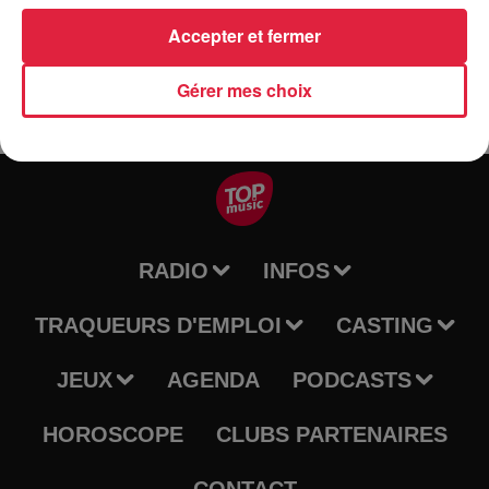
partenariat avec le PETR Sélestat Centre Alsace.
Accepter et fermer
Gérer mes choix
RADIO
INFOS
TRAQUEURS D'EMPLOI
CASTING
JEUX
AGENDA
PODCASTS
HOROSCOPE
CLUBS PARTENAIRES
CONTACT