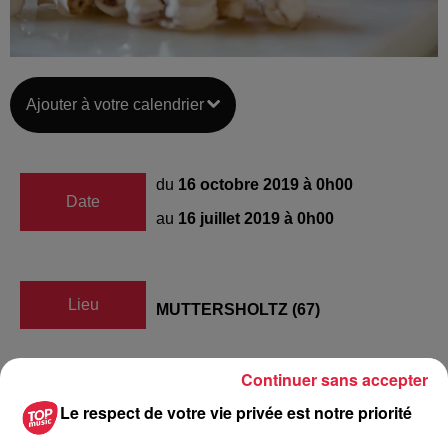
Ajouter à votre calendrier
du
16 octobre 2019 à 0h00
Date
au
16 juillet 2019 à 0h00
Lieu
MUTTERSHOLTZ (67)
Continuer sans accepter
Anaëlle BONNET
Le respect de votre vie privée est notre priorité
0603787414
Organisateur