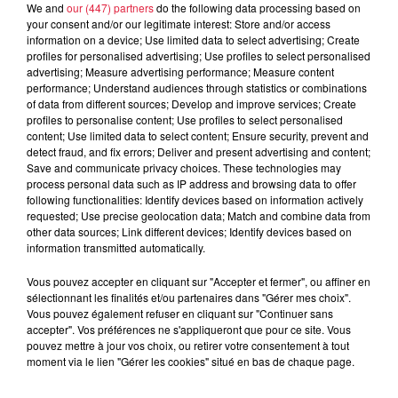
We and
our (447) partners
do the following data processing based on
anaelle.bonnet@maisonnaturemutt.org
your consent and/or our legitimate interest: Store and/or access
information on a device; Use limited data to select advertising; Create
http://www.maisonnaturemutt.org/
profiles for personalised advertising; Use profiles to select personalised
advertising; Measure advertising performance; Measure content
performance; Understand audiences through statistics or combinations
of data from different sources; Develop and improve services; Create
Tarif
Gratuit
profiles to personalise content; Use profiles to select personalised
content; Use limited data to select content; Ensure security, prevent and
detect fraud, and fix errors; Deliver and present advertising and content;
Save and communicate privacy choices. These technologies may
process personal data such as IP address and browsing data to offer
En panne d’idées originales pour recycler vos restes du frigo
following functionalities: Identify devices based on information actively
Notre cuisinier a la solution à votre problème et vous
requested; Use precise geolocation data; Match and combine data from
other data sources; Link different devices; Identify devices based on
proposera des recettes originales pour marier parfaitement
information transmitted automatically.
vos restes et donner une seconde vie à vos aliments.
Goûtez à vos suberbes créations. Mercredi 16 octobre 2019
Vous pouvez accepter en cliquant sur "Accepter et fermer", ou affiner en
sélectionnant les finalités et/ou partenaires dans "Gérer mes choix".
à 14h RDV précisé à l'inscription. GRATUIT
Vous pouvez également refuser en cliquant sur "Continuer sans
Renseignements et inscription au 06 03 78 74 14 par mail
accepter". Vos préférences ne s'appliqueront que pour ce site. Vous
sur lamaison@maisonnaturemutt.org ou sur le site internet
pouvez mettre à jour vos choix, ou retirer votre consentement à tout
moment via le lien "Gérer les cookies" situé en bas de chaque page.
de la Maison de la Nature www.maisonnaturemutt.org
Programme financé par le SMICTOM d'Alsace centrale en