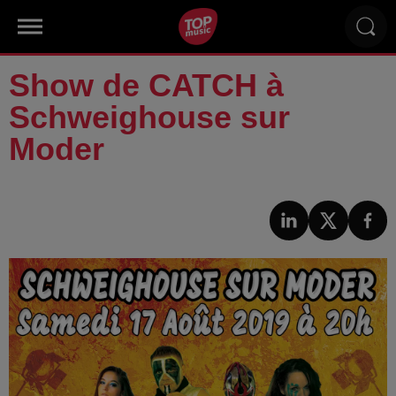
Show de CATCH à
Schweighouse sur
Moder