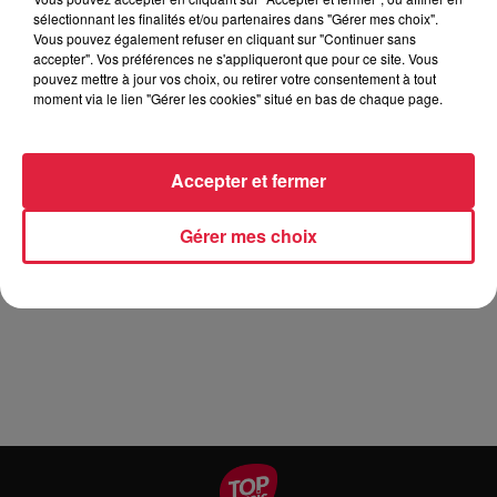
sélectionnant les finalités et/ou partenaires dans "Gérer mes choix".
Vous pouvez également refuser en cliquant sur "Continuer sans
Tarif
Gratuit
accepter". Vos préférences ne s'appliqueront que pour ce site. Vous
pouvez mettre à jour vos choix, ou retirer votre consentement à tout
moment via le lien "Gérer les cookies" situé en bas de chaque page.
Le samedi 17 août 2019 la FWC organise un grand show de
CATCH à la salle de l'Union Sportive de Schweighouse-sur-
Accepter et fermer
Moder. Au programme de la soirée + de 2h de show explosif
et riche en rebondissements. Animation familiale inédite
Gérer mes choix
dans la région! Ouverture des portes à 19h et début du show
à 20h. Billets en prévente au Jo' Bar à Brumath à partir du
20 juillet. Buvette et restauration sur place.