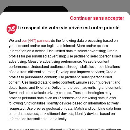
Ajouter à votre calendrier
Continuer sans accepter
Le respect de votre vie privée est notre priorité
du
17 août 2019 à 0h00
We and
our (447) partners
do the following data processing based on
Date
your consent and/or our legitimate interest: Store and/or access
au
17 août 2019 à 0h00
information on a device; Use limited data to select advertising; Create
profiles for personalised advertising; Use profiles to select personalised
advertising; Measure advertising performance; Measure content
performance; Understand audiences through statistics or combinations
Salle de l'Union Sportive -
of data from different sources; Develop and improve services; Create
Lieu
profiles to personalise content; Use profiles to select personalised
SCHWEIGHOUSE SUR MODER
content; Use limited data to select content; Ensure security, prevent and
detect fraud, and fix errors; Deliver and present advertising and content;
Save and communicate privacy choices. These technologies may
Cédric Kleitz
process personal data such as IP address and browsing data to offer
following functionalities: Identify devices based on information actively
Organisateur
0637966780
requested; Use precise geolocation data; Match and combine data from
other data sources; Link different devices; Identify devices based on
cedrickleitz@gmail.com
information transmitted automatically.
Vous pouvez accepter en cliquant sur "Accepter et fermer", ou affiner en