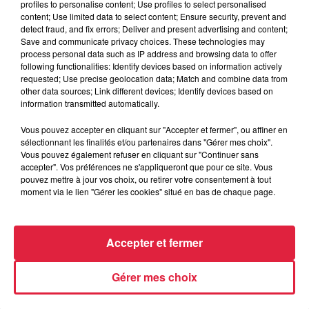
profiles to personalise content; Use profiles to select personalised
fêtes du bonhomme. Nous aimerions partager avec vous cet
content; Use limited data to select content; Ensure security, prevent and
événement et si possible le transmettre à votre auditoire
detect fraud, and fix errors; Deliver and present advertising and content;
Save and communicate privacy choices. These technologies may
pour en faire la promotion. Nous aimerions vous joindre le
process personal data such as IP address and browsing data to offer
programme ainsi que l'affiche de notre évenement pourriez
following functionalities: Identify devices based on information actively
vous nous répondre sur l'adresse mail suivante
requested; Use precise geolocation data; Match and combine data from
other data sources; Link different devices; Identify devices based on
cdfbonhomme@gmail.com. Pour plus de détails veuillez me
information transmitted automatically.
contacter sur cette adresse mail ou au 0617067321. Merci
de votre collaboration ! Cordialement Le comité des fêtes du
Vous pouvez accepter en cliquant sur "Accepter et fermer", ou affiner en
sélectionnant les finalités et/ou partenaires dans "Gérer mes choix".
Bonhomme.
Vous pouvez également refuser en cliquant sur "Continuer sans
accepter". Vos préférences ne s'appliqueront que pour ce site. Vous
pouvez mettre à jour vos choix, ou retirer votre consentement à tout
moment via le lien "Gérer les cookies" situé en bas de chaque page.
Accepter et fermer
Gérer mes choix
RADIO
INFOS