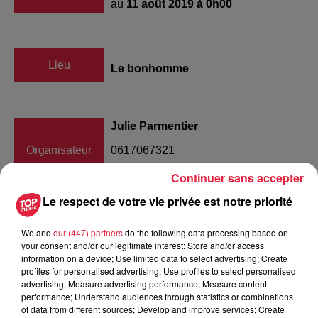
au
11 août 2019 à 0h00
Lieu
Le bonhomme
Julie Parmentier
Organisateur
0617067321
CDFbonhomme@gmail.fr
Continuer sans accepter
Le respect de votre vie privée est notre priorité
We and
our (447) partners
do the following data processing based on
Tarif
Gratuit
your consent and/or our legitimate interest: Store and/or access
information on a device; Use limited data to select advertising; Create
profiles for personalised advertising; Use profiles to select personalised
advertising; Measure advertising performance; Measure content
Bonjour Nous organisons cette année la 38ème édition des
performance; Understand audiences through statistics or combinations
of data from different sources; Develop and improve services; Create
traditions paysannes qui aura lieu le 11 août à la salle des