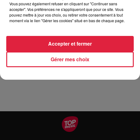
Vous pouvez également refuser en cliquant sur "Continuer sans
Tarif
Gratuit
accepter". Vos préférences ne s'appliqueront que pour ce site. Vous
pouvez mettre à jour vos choix, ou retirer votre consentement à tout
moment via le lien "Gérer les cookies" situé en bas de chaque page.
httpswww.youtube.comwatchv6YiAXs-cCes La Première
aura lieu en septembre à Vittel pour le Festival de la Forêt
Accepter et fermer
Fantastique puis samedi 26 octobre au Haut-Koenigsbourg
(pour faire suite à Chasseurs de Vampires organisé l'an
Gérer mes choix
passé également à l'occasion de la semaine d'Halloween)
puis...