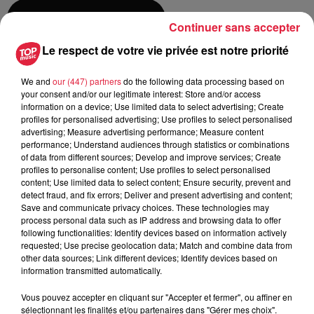
Ajouter à votre calendrier
Continuer sans accepter
Le respect de votre vie privée est notre priorité
du
21 septembre 2019 à 0h00
We and
our (447) partners
do the following data processing based on
Date
your consent and/or our legitimate interest: Store and/or access
au
22 septembre 2019 à 0h00
information on a device; Use limited data to select advertising; Create
profiles for personalised advertising; Use profiles to select personalised
advertising; Measure advertising performance; Measure content
performance; Understand audiences through statistics or combinations
of data from different sources; Develop and improve services; Create
Lieu
VITTEL - 88
profiles to personalise content; Use profiles to select personalised
content; Use limited data to select content; Ensure security, prevent and
detect fraud, and fix errors; Deliver and present advertising and content;
Save and communicate privacy choices. These technologies may
FRANK MAIRINE
process personal data such as IP address and browsing data to offer
following functionalities: Identify devices based on information actively
Organisateur
0668129888
requested; Use precise geolocation data; Match and combine data from
other data sources; Link different devices; Identify devices based on
contact@republic-wineland.com
information transmitted automatically.
Vous pouvez accepter en cliquant sur "Accepter et fermer", ou affiner en
sélectionnant les finalités et/ou partenaires dans "Gérer mes choix".