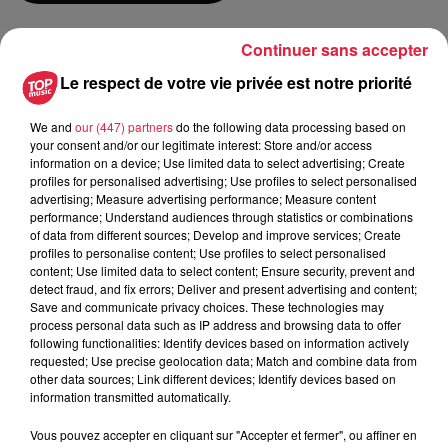
Continuer sans accepter
du
4 août 2019 à 0h00
Date
Le respect de votre vie privée est notre priorité
au
4 août 2019 à 0h00
We and
our (447) partners
do the following data processing based on
your consent and/or our legitimate interest: Store and/or access
information on a device; Use limited data to select advertising; Create
Villa Burrus - STE CROIX AUX MINES
Lieu
profiles for personalised advertising; Use profiles to select personalised
(68)
advertising; Measure advertising performance; Measure content
performance; Understand audiences through statistics or combinations
of data from different sources; Develop and improve services; Create
profiles to personalise content; Use profiles to select personalised
Cécile SCHWEITZER
content; Use limited data to select content; Ensure security, prevent and
detect fraud, and fix errors; Deliver and present advertising and content;
Organisateur
0675950919
Save and communicate privacy choices. These technologies may
process personal data such as IP address and browsing data to offer
cecileschweitzer@yahoo.fr
following functionalities: Identify devices based on information actively
requested; Use precise geolocation data; Match and combine data from
other data sources; Link different devices; Identify devices based on
information transmitted automatically.
Tarif
Gratuit
Vous pouvez accepter en cliquant sur "Accepter et fermer", ou affiner en