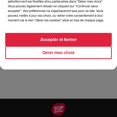
sélectionnant les finalités et/ou partenaires dans "Gérer mes choix".
Vous pouvez également refuser en cliquant sur "Continuer sans
accepter". Vos préférences ne s'appliqueront que pour ce site. Vous
Comme chaque année l'association Patrimoine Paysan de
pouvez mettre à jour vos choix, ou retirer votre consentement à tout
moment via le lien "Gérer les cookies" situé en bas de chaque page.
Montagne organise sa fête paysanne dans le Val d'Argent.
Cette journée conviviale dédiée à la découverte du monde
paysan et des agriculteurs de la vallée sera ponctuée
Accepter et fermer
d'animation autour de ce thème. Vous pourrez-vous régaler
sur place d'une cuisse de bœuf rôtie à la broche de tartes
Gérer mes choix
flambées et de grillades proposées par l'association. Toute
la journée les artisans et producteurs locaux vous feront
découvrir leurs produits.