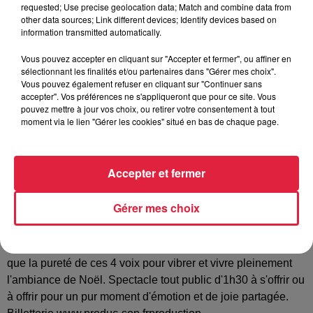
requested; Use precise geolocation data; Match and combine data from
chansons françaises récompensés par de nombreux
other data sources; Link different devices; Identify devices based on
disques d'or Mathieu Sempéré Mowgli Laps et Vianney
information transmitted automatically.
Guyonnet se retrouvent aujourd'hui autour d'un tout autre
Vous pouvez accepter en cliquant sur "Accepter et fermer", ou affiner en
répertoire Les Chants de Noël. En parallèle de la sortie de
sélectionnant les finalités et/ou partenaires dans "Gérer mes choix".
leur album « Les STENTORS chantent NOEL » en
Vous pouvez également refuser en cliquant sur "Continuer sans
novembre 2017 vous pourrez les retrouver dans les églises
accepter". Vos préférences ne s'appliqueront que pour ce site. Vous
pouvez mettre à jour vos choix, ou retirer votre consentement à tout
et théâtres à travers toute la France. Lyrisme harmonie
moment via le lien "Gérer les cookies" situé en bas de chaque page.
symbiose des voix tendresse au service de la magie de
Noël. Un répertoire que nous portons tous dans notre c-ur et
nos traditions qui va de « douce nuit » « white christmas » «
Accepter et fermer
mon beau sapin » « petit papa Noel de Tino Rossi »
jusqu'aux chants sacrés tels que « Ave Maria » ou « minuit
Gérer mes choix
chrétien » mais aussi quelques compositions. Retrouvez ces
chansons incontournables dans la joie des fêtes de fin
d'année rarement reprises en concert. Que rêver de mieux
que la pureté de ces 4 voix pour vibrer et vivre pleinement
l'ambiance de Noël. Spectacle tout public d'1h30 à s'offrir ou
à offrir pour un pur moment d'émotion et de joie partagée.