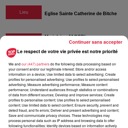
Lieu
Eglise Sainte Catherine de Bitche
Marjolaine JACOBI
Continuer sans accepter
Organisateur
0388682717
Le respect de votre vie privée est notre priorité
communication@produc-son.fr
We and
our (447) partners
do the following data processing based on
your consent and/or our legitimate interest: Store and/or access
information on a device; Use limited data to select advertising; Create
profiles for personalised advertising; Use profiles to select personalised
Tarif
Gratuit
advertising; Measure advertising performance; Measure content
performance; Understand audiences through statistics or combinations
of data from different sources; Develop and improve services; Create
profiles to personalise content; Use profiles to select personalised
content; Use limited data to select content; Ensure security, prevent and
Les Stentors Des voix d'opéra puissantes et chaleureuses.
detect fraud, and fix errors; Deliver and present advertising and content;
Mais aussi de brillantes personnalités. Depuis maintenant 7
Save and communicate privacy choices. These technologies may
ans le talent et l'amitié sont au rendez-vous. Après 900 000
process personal data such as IP address and browsing data to offer
following functionalities: Identify devices based on information actively
albums vendus et 7 disques de reprises des plus grandes