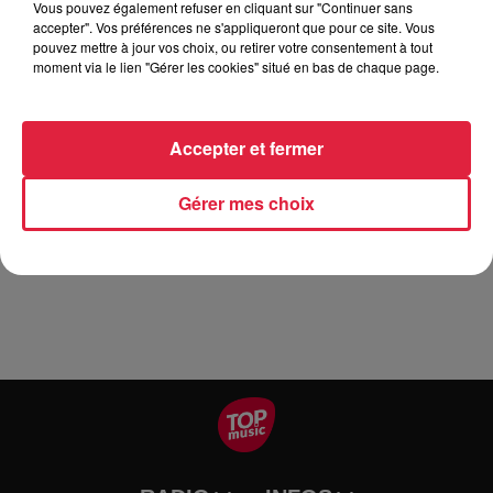
Vous pouvez également refuser en cliquant sur "Continuer sans
accepter". Vos préférences ne s'appliqueront que pour ce site. Vous
pouvez mettre à jour vos choix, ou retirer votre consentement à tout
Un week-end festif à venir vivre en famille entre amis !
moment via le lien "Gérer les cookies" situé en bas de chaque page.
L'après-midi du samedi est réservée aux enfants diverses
activités les attendent. Cette 5ème édition sera marquée par
une grande première le galop brouettique. Une course en
Accepter et fermer
brouette réservée à 20 équipes. La traditionnelle balade en
brouette aura également lieu. Programme sur
Gérer mes choix
www.haemmerlin.com Inscriptions et réservations auprès de
l'Office de Tourisme du Pays de Saverne.