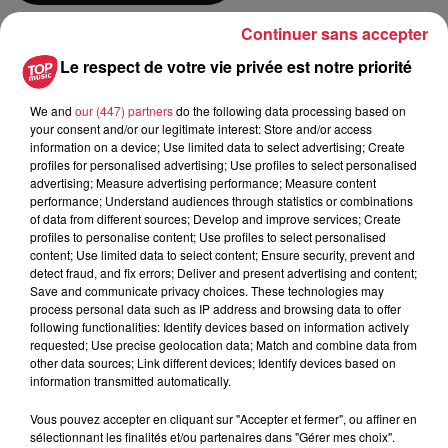
Continuer sans accepter
du
17 août 2019 à 0h00
Le respect de votre vie privée est notre priorité
Date
au
18 août 2019 à 0h00
We and
our (447) partners
do the following data processing based on
your consent and/or our legitimate interest: Store and/or access
information on a device; Use limited data to select advertising; Create
profiles for personalised advertising; Use profiles to select personalised
Lieu
Port de Plaisance - Saverne
advertising; Measure advertising performance; Measure content
performance; Understand audiences through statistics or combinations
of data from different sources; Develop and improve services; Create
profiles to personalise content; Use profiles to select personalised
content; Use limited data to select content; Ensure security, prevent and
Leyer Morgane
detect fraud, and fix errors; Deliver and present advertising and content;
Save and communicate privacy choices. These technologies may
Organisateur
0388018516
process personal data such as IP address and browsing data to offer
following functionalities: Identify devices based on information actively
mleyer@cdhgroup.com
requested; Use precise geolocation data; Match and combine data from
other data sources; Link different devices; Identify devices based on
information transmitted automatically.
Tarif
Gratuit
Vous pouvez accepter en cliquant sur "Accepter et fermer", ou affiner en
sélectionnant les finalités et/ou partenaires dans "Gérer mes choix".