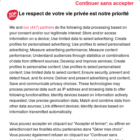
Continuer sans accepter
Le respect de votre vie privée est notre priorité
du
6 août 2019 à 0h00
Date
We and
our (447) partners
do the following data processing based on
au
6 août 2019 à 0h00
your consent and/or our legitimate interest: Store and/or access
information on a device; Use limited data to select advertising; Create
profiles for personalised advertising; Use profiles to select personalised
advertising; Measure advertising performance; Measure content
performance; Understand audiences through statistics or combinations
Lieu
walbach
of data from different sources; Develop and improve services; Create
profiles to personalise content; Use profiles to select personalised
content; Use limited data to select content; Ensure security, prevent and
detect fraud, and fix errors; Deliver and present advertising and content;
laurence BRAESCH
Save and communicate privacy choices. These technologies may
process personal data such as IP address and browsing data to offer
Organisateur
0389711353
following functionalities: Identify devices based on information actively
requested; Use precise geolocation data; Match and combine data from
laurence.brasech@wanadoo.fr
other data sources; Link different devices; Identify devices based on
information transmitted automatically.
Vous pouvez accepter en cliquant sur "Accepter et fermer", ou affiner en
sélectionnant les finalités et/ou partenaires dans "Gérer mes choix".
Tarif
Gratuit
Vous pouvez également refuser en cliquant sur "Continuer sans