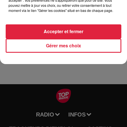
accepter". Vos préférences ne s'appliqueront que pour ce site. Vous
pouvez mettre à jour vos choix, ou retirer votre consentement à tout
moment via le lien "Gérer les cookies" situé en bas de chaque page.
Vendredi 9 août. L'Ensemble de Cors des Alpes du Hohnack
donnera un concert gratuit sur la place de la Mairie à
Walbach à l'entrée de la Vallée de Munster à 19h00. Une
Accepter et fermer
buvette des tartes flambées au feu de bois et petite
restauration sera ouverte dès 18h30. Animation musicale
Gérer mes choix
par DJ Antoine.
RADIO
INFOS