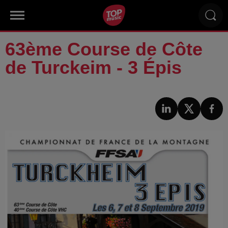
63ème Course de Côte
de Turckeim - 3 Épis