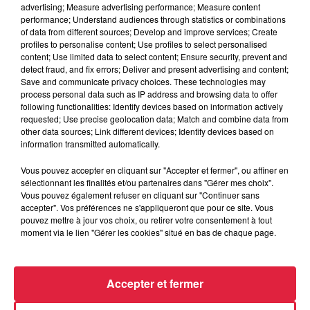
Date
advertising; Measure advertising performance; Measure content
au
8 septembre 2019 à 0h00
performance; Understand audiences through statistics or combinations
of data from different sources; Develop and improve services; Create
profiles to personalise content; Use profiles to select personalised
content; Use limited data to select content; Ensure security, prevent and
detect fraud, and fix errors; Deliver and present advertising and content;
Lieu
TURCKHEIM (68)
Save and communicate privacy choices. These technologies may
process personal data such as IP address and browsing data to offer
following functionalities: Identify devices based on information actively
requested; Use precise geolocation data; Match and combine data from
other data sources; Link different devices; Identify devices based on
Organisateur
https://www.facebook.com/events/36769
information transmitted automatically.
Vous pouvez accepter en cliquant sur "Accepter et fermer", ou affiner en
sélectionnant les finalités et/ou partenaires dans "Gérer mes choix".
Vous pouvez également refuser en cliquant sur "Continuer sans
accepter". Vos préférences ne s'appliqueront que pour ce site. Vous
Tarif
Gratuit
pouvez mettre à jour vos choix, ou retirer votre consentement à tout
moment via le lien "Gérer les cookies" situé en bas de chaque page.
Accepter et fermer