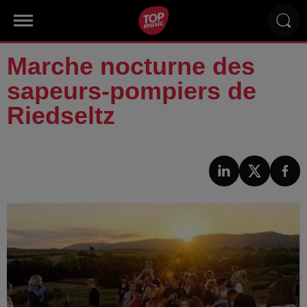
Marche nocturne des
sapeurs-pompiers de
Riedseltz