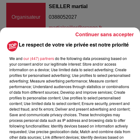
SEILLER martial
Organisateur
0388052027
martialseiller@orange.fr
Continuer sans accepter
Le respect de votre vie privée est notre priorité
Tarif
Gratuit
We and
our (447) partners
do the following data processing based on
your consent and/or our legitimate interest: Store and/or access
information on a device; Use limited data to select advertising; Create
profiles for personalised advertising; Use profiles to select personalised
advertising; Measure advertising performance; Measure content
L'Amicale des sapeurs-pompiers de Riedseltz a le plaisir de
performance; Understand audiences through statistics or combinations
vous convier à sa marche populaire nocturne annuelle 2019
of data from different sources; Develop and improve services; Create
Nous vous attendons toujours aussi nombreux à Riedseltz
profiles to personalise content; Use profiles to select personalised
content; Use limited data to select content; Ensure security, prevent and
le samedi 14 septembre pour cet événement incontournable
detect fraud, and fix errors; Deliver and present advertising and content;
de la région. Plusieurs nouveautés vous y attendent cette
Save and communicate privacy choices. These technologies may
année !2 nouveau parcours sont spécialement balisés pour
process personal data such as IP address and browsing data to offer
following functionalities: Identify devices based on information actively
cette occasion 4km ou 10 km selon vos envies. Les premiers
requested; Use precise geolocation data; Match and combine data from
départs se feront dès 16h depuis la salle polyvalente.La
other data sources; Link different devices; Identify devices based on