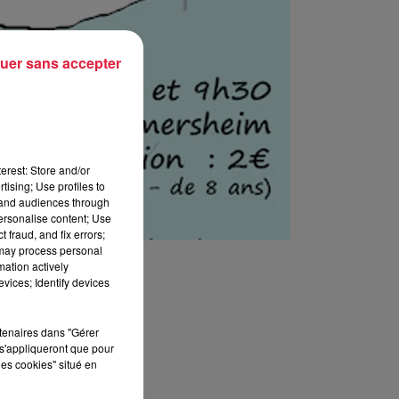
uer sans accepter
erest: Store and/or
tising; Use profiles to
tand audiences through
personalise content; Use
 fraud, and fix errors;
 may process personal
mation actively
vices; Identify devices
rtenaires dans "Gérer
s'appliqueront que pour
les cookies" situé en