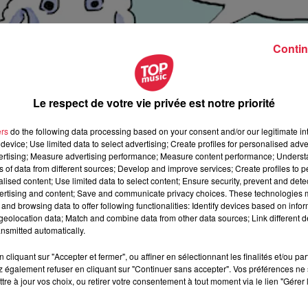
Contin
Le respect de votre vie privée est notre priorité
ers
do the following data processing based on your consent and/or our legitimate int
device; Use limited data to select advertising; Create profiles for personalised adver
vertising; Measure advertising performance; Measure content performance; Unders
ns of data from different sources; Develop and improve services; Create profiles to 
alised content; Use limited data to select content; Ensure security, prevent and detect
ertising and content; Save and communicate privacy choices. These technologies
and browsing data to offer following functionalities: Identify devices based on infor
eolocation data; Match and combine data from other data sources; Link different de
nsmitted automatically.
cliquant sur "Accepter et fermer", ou affiner en sélectionnant les finalités et/ou pa
 également refuser en cliquant sur "Continuer sans accepter". Vos préférences ne 
eptembre 2019 à 0h00
tre à jour vos choix, ou retirer votre consentement à tout moment via le lien "Gérer 
eptembre 2019 à 0h00