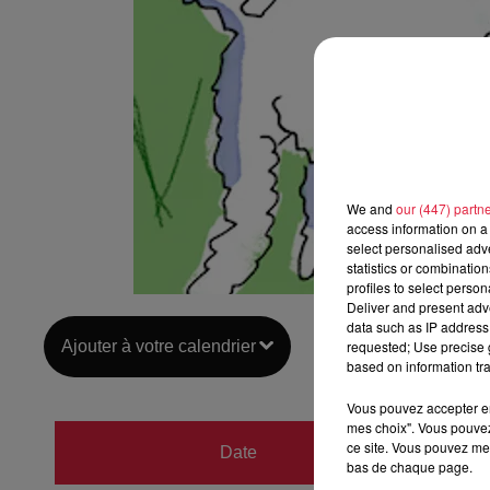
We and
our (447) partn
access information on a 
select personalised ad
statistics or combinatio
profiles to select person
Deliver and present adv
data such as IP address 
Ajouter à votre calendrier
requested; Use precise g
based on information tra
Vous pouvez accepter en 
mes choix". Vous pouvez
du
8 s
ce site. Vous pouvez met
Date
bas de chaque page.
au
8 s