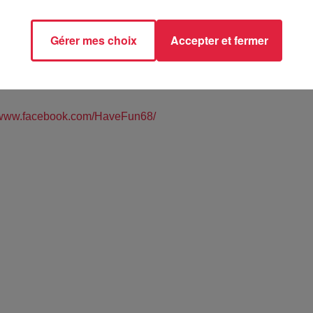
Gérer mes choix
Accepter et fermer
RSHEIM (68)
//www.facebook.com/HaveFun68/