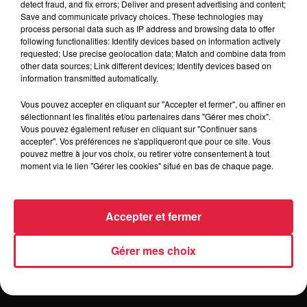
detect fraud, and fix errors; Deliver and present advertising and content;
vêtements jouets et articles de puériculture organisée par
Save and communicate privacy choices. These technologies may
l'Amicale des Donneurs de Sang Bénévoles d'Ebersheim-
process personal data such as IP address and browsing data to offer
following functionalities: Identify devices based on information actively
Ebersmunster à la salle polyvalente Ignace Heinrich 52 rue
requested; Use precise geolocation data; Match and combine data from
de Muttersholtz de 9 h à 13 h (8h30 pour les exposants).
other data sources; Link different devices; Identify devices based on
L'emplacement est à 10 € la table de 1m80. Buvette et petite
information transmitted automatically.
restauration sur place. Rens. au 0684767749.
Vous pouvez accepter en cliquant sur "Accepter et fermer", ou affiner en
sélectionnant les finalités et/ou partenaires dans "Gérer mes choix".
Vous pouvez également refuser en cliquant sur "Continuer sans
accepter". Vos préférences ne s'appliqueront que pour ce site. Vous
pouvez mettre à jour vos choix, ou retirer votre consentement à tout
moment via le lien "Gérer les cookies" situé en bas de chaque page.
Accepter et fermer
Gérer mes choix
RADIO
INFOS
TRAQUEURS D'EMPLOI
CASTING