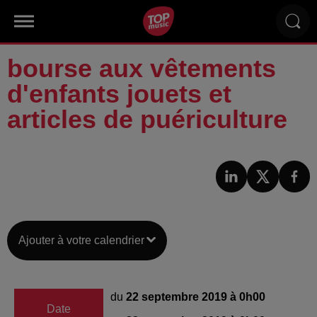
bourse aux vêtements
d'enfants jouets et
articles de puériculture
Ajouter à votre calendrier
du
22 septembre 2019 à 0h00
Date