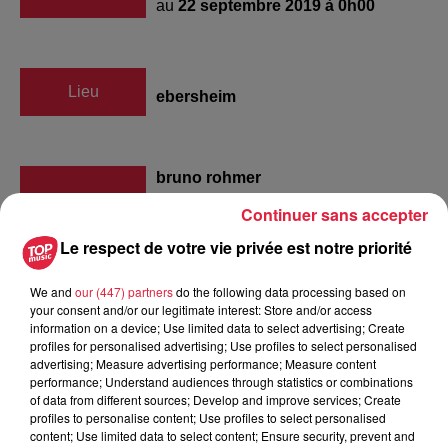
au
22 septembre 2019 à 0h00
Lieu
ebersheim
bruno rohmer
Organisateur
0684767749
Continuer sans accepter
Le respect de votre vie privée est notre priorité
b.rohmer@orange.fr
We and
our (447) partners
do the following data processing based on
your consent and/or our legitimate interest: Store and/or access
information on a device; Use limited data to select advertising; Create
Tarif
Gratuit
profiles for personalised advertising; Use profiles to select personalised
advertising; Measure advertising performance; Measure content
performance; Understand audiences through statistics or combinations
of data from different sources; Develop and improve services; Create
Bourse aux vêtements jouets et articles de puériculture à
profiles to personalise content; Use profiles to select personalised
content; Use limited data to select content; Ensure security, prevent and
EBERSHEIM (67600) le 22 septembre 2019 bourse aux