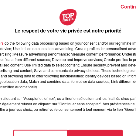
Contin
Le respect de votre vie privée est notre priorité
ers
do the following data processing based on your consent and/or our legitimate int
device; Use limited data to select advertising; Create profiles for personalised adver
vertising; Measure advertising performance; Measure content performance; Unders
ns of data from different sources; Develop and improve services; Create profiles to 
alised content; Use limited data to select content; Ensure security, prevent and detect
ertising and content; Save and communicate privacy choices. These technologies
and browsing data to offer following functionalities: Identify devices based on infor
eolocation data; Match and combine data from other data sources; Link different de
nsmitted automatically.
cliquant sur "Accepter et fermer", ou affiner en sélectionnant les finalités et/ou pa
 également refuser en cliquant sur "Continuer sans accepter". Vos préférences ne 
tre à jour vos choix, ou retirer votre consentement à tout moment via le lien "Gérer 
eptembre 2019 à 0h00
eptembre 2019 à 0h00