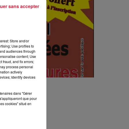
uer sans accepter
erest: Store and/or
tising; Use profiles to
tand audiences through
personalise content; Use
 fraud, and fix errors;
 may process personal
mation actively
vices; Identify devices
rtenaires dans "Gérer
s'appliqueront que pour
les cookies" situé en