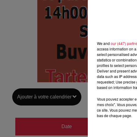
We and
our (447) partn
access information on a 
select personalised ad
statistics or combinatio
profiles to select person
Deliver and present adv
data such as IP address 
requested; Use precise g
based on information tra
Ajouter à votre calendrier
Vous pouvez accepter en 
mes choix". Vous pouvez
ce site. Vous pouvez met
bas de chaque page.
du
8 s
Date
au
8 s