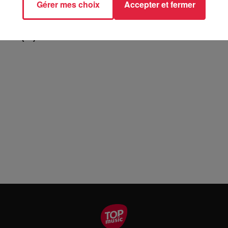
Gérer mes choix
Accepter et fermer
USE (67)