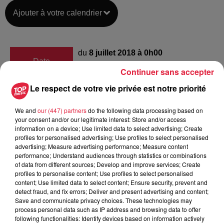
Ajouter à votre calendrier
du
8 juillet 2018 à 0h00
Date
au
8 juillet 2018 à 0h00
Continuer sans accepter
Le respect de votre vie privée est notre priorité
We and
our (447) partners
do the following data processing based on
Lieu
Cité fortifiée de Westhoffen (67)
your consent and/or our legitimate interest: Store and/or access
information on a device; Use limited data to select advertising; Create
profiles for personalised advertising; Use profiles to select personalised
advertising; Measure advertising performance; Measure content
performance; Understand audiences through statistics or combinations
http://www.route-chateaux-
Organisateur
of data from different sources; Develop and improve services; Create
alsace.com/tapas-et-remparts/
profiles to personalise content; Use profiles to select personalised
content; Use limited data to select content; Ensure security, prevent and
detect fraud, and fix errors; Deliver and present advertising and content;
Save and communicate privacy choices. These technologies may
process personal data such as IP address and browsing data to offer
Tarif
Gratuit
following functionalities: Identify devices based on information actively