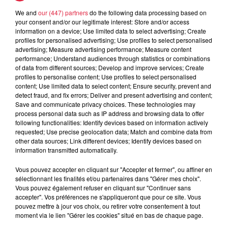
We and
our (447) partners
do the following data processing based on
your consent and/or our legitimate interest: Store and/or access
information on a device; Use limited data to select advertising; Create
profiles for personalised advertising; Use profiles to select personalised
Ajouter à votre calendrier
advertising; Measure advertising performance; Measure content
performance; Understand audiences through statistics or combinations
of data from different sources; Develop and improve services; Create
profiles to personalise content; Use profiles to select personalised
du
7 septembre 2019 à 0h00
content; Use limited data to select content; Ensure security, prevent and
Date
detect fraud, and fix errors; Deliver and present advertising and content;
au
8 septembre 2019 à 0h00
Save and communicate privacy choices. These technologies may
process personal data such as IP address and browsing data to offer
following functionalities: Identify devices based on information actively
requested; Use precise geolocation data; Match and combine data from
other data sources; Link different devices; Identify devices based on
Lieu
RIEDISHEIM (68)
information transmitted automatically.
Vous pouvez accepter en cliquant sur "Accepter et fermer", ou affiner en
sélectionnant les finalités et/ou partenaires dans "Gérer mes choix".
https://www.riedisheim.fr/evenement/jour
Vous pouvez également refuser en cliquant sur "Continuer sans
Organisateur
accepter". Vos préférences ne s'appliqueront que pour ce site. Vous
dautomne-et-des-associations/
pouvez mettre à jour vos choix, ou retirer votre consentement à tout
moment via le lien "Gérer les cookies" situé en bas de chaque page.